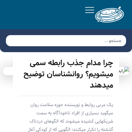
چرا مدام جذب رابطه سمی
میشویم؟ روانشناسان توضیح
میدهند
یک مربی روابط و نویسنده حوزه سلامت روان
میگوید بسیاری از افراد ناخودآگاه به سمت
شریکهایی کشیده میشوند که الگوهای دردناک
گذشته را تکرار میکنند؛ الگویی که از کودکی آغاز