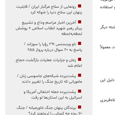
استفاده
رونمایی از سلاح مرگبار ایران / قابلیت
پنهان این سلاح دنیا را شوکه کرد
آخرین اخبار مراسم وداع و تشییع
های گذشته دیگر
پیکر رهبر شهید انقلاب اسلامی + پوشش
لحظه‌به‌لحظه
ناو وینسنس ۲۹۱ رؤیا را سوزاند /
 معمولاً
پاسخ به ۲۰ سوال درباره پرواز ۶۵۵
زمان و جزئیات عملیات بازگشت حجاج
اعلام شد
پشت‌پرده شبکه‌های جاسوسی زنان /
دلیل این
مامورانی که تاریخ جنگ را تغییر دادند
پشت‌پرده حمله احتمالی آمریکا و
اسرائیل به این استان‌ها لو رفت
اه‌قرمزی
برندگان پنهان جنگ خاورمیانه / جنگ
۷۰ روزه چه کسانی را ثروتمند کرد؟