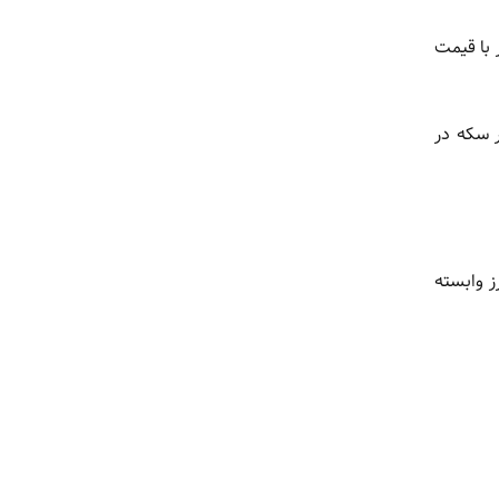
می هم بدون تغییر با قیمت
ر سکه در
ز وابسته