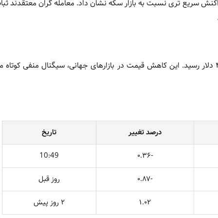
کنش سریع تری نسبت به بازار سکه نشان داد. معامله گران معتقدند ثبات
هر اونس طلا امروز با کاهش ۰.۳۶ درصدی از ۴,۴۵۲ دلار به ۴,۴۳۷ دلار رسید. این کاهش قیمت در بازارهای جهانی، سیگنال منفی 
درصد تغییر
تاریخ
10:49
-۰.۳۶
-۰.۸۷
روز قبل
۱.۰۲
۲ روز پیش