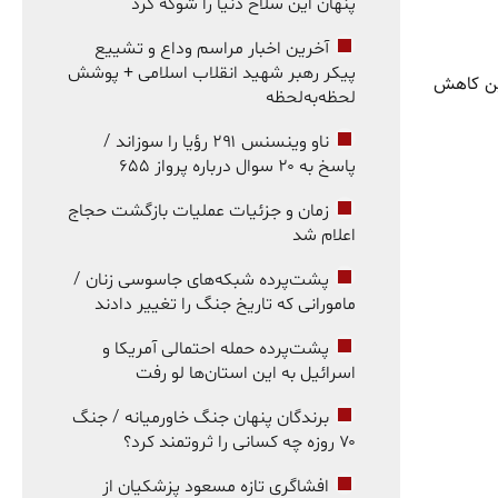
پنهان این سلاح دنیا را شوکه کرد
آخرین اخبار مراسم وداع و تشییع
پیکر رهبر شهید انقلاب اسلامی + پوشش
۱۶,۰۳۰,۷ تومان به ۱۵,۹۱۷,۸۶۳ تومان رسید. این کاهش
لحظه‌به‌لحظه
ناو وینسنس ۲۹۱ رؤیا را سوزاند /
پاسخ به ۲۰ سوال درباره پرواز ۶۵۵
زمان و جزئیات عملیات بازگشت حجاج
اعلام شد
پشت‌پرده شبکه‌های جاسوسی زنان /
مامورانی که تاریخ جنگ را تغییر دادند
پشت‌پرده حمله احتمالی آمریکا و
اسرائیل به این استان‌ها لو رفت
برندگان پنهان جنگ خاورمیانه / جنگ
۷۰ روزه چه کسانی را ثروتمند کرد؟
افشاگری تازه مسعود پزشکیان از