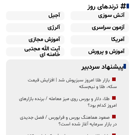
ترندهای روز
آتش سوزی
آجیل
آزمون سراسری
آلرژی
آمریکا
آموزش مجازی
آیت الله مجتبی
آموزش و پرورش
خامنه ای
پیشنهاد سردبیر
بازار طلا امروز سبزپوش شد | افزایش قیمت
سکه، طلا و نیم‌سکه
طلا، دلار و بورس روی میز معامله / برنده بازارهای
امروز کدام بود؟
صعود هماهنگ بورس و فرابورس / فصل جدیدی
در بازار سرمایه آغاز شده است؟