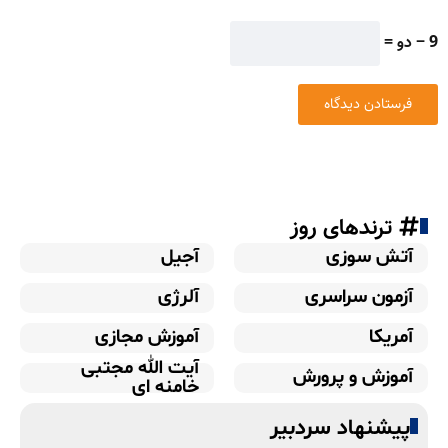
9 − دو =
ترندهای روز
آتش سوزی
آجیل
آزمون سراسری
آلرژی
آمریکا
آموزش مجازی
آیت الله مجتبی
آموزش و پرورش
خامنه ای
پیشنهاد سردبیر