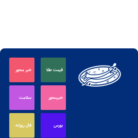
قیمت طلا
خبر محور
خبرمحور
سلامت
بورس
فال روزانه