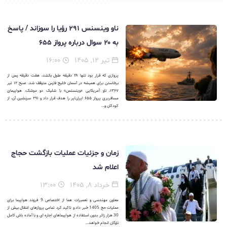
ناو وینسنس ۲۹۱ رؤیا را سوزاند / پاسخ
به ۲۰ سوال درباره پرواز ۶۵۵
تیر ۱۲, ۱۴۰۵
۱۶:۰۰
پروازی که قرار بود تنها ۲۸ دقیقه طول بکشد، هفت دقیقه پس از
برخاستن برای همیشه در آسمان خلیج فارس متوقف شد. صبح ۱۲ تیر
۱۳۶۷، ناو آمریکایی «وینسنس» با شلیک دو موشک، هواپیمای
مسافربری پرواز ۶۵۵ ایران‌ایر را هدف قرار داد و ۲۹۱ سرنشین آن، از
کودکان و...
زمان و جزئیات عملیات بازگشت حجاج
اعلام شد
خرداد ۸, ۱۴۰۵
۱۳:۰۰
معاون مهندسی و تعمیرات هما از اختصاص 9 فروند هواپیما برای
عملیات حج 1405 خبر داد و تاکید کرد تمامی پروازهای انتقال بیش از
30 هزار زائر بدون استفاده از هواپیماهای اجاره ای و با آماده باش کامل
ناوگان انجام خواهد...