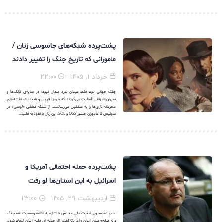
پشت‌پرده شبکه‌های جاسوسی زنان /
مامورانی که تاریخ جنگ را تغییر دادند
خرداد ۱, ۱۴۰۵
۲۲:۰۰
جنگ جهانی دوم فقط میدان نبرد مردان نبود؛ در سایه‌ی تانک‌ها و
بمباران‌ها، زنانی فعالیت می‌کردند که با رمز، فریب و شجاعت، نقشه‌های
محرمانه نازی‌ها را به متفقین می‌رساندند. از شبکه مخفی «لوسی» در
سوئیس تا مأموران جسور OSS و SOE، این زنان با نفوذ به قلب...
پشت‌پرده حمله احتمالی آمریکا و
اسرائیل به این استان‌ها لو رفت
اردیبهشت ۲۹, ۱۴۰۵
۱۳:۰۰
عضو کمیسیون امنیت ملی مجلس با اشاره به ادامه وضعیت «نه جنگ
و نه صلح» میان ایران و آمریکا گفت اگر حمله ای علیه ایران انجام شود،