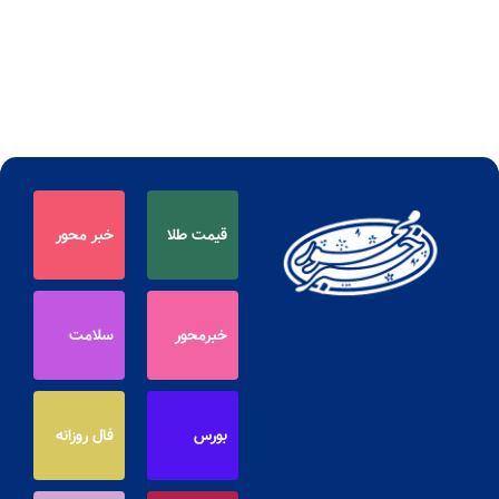
قیمت طلا
خبر محور
خبرمحور
سلامت
بورس
فال روزانه