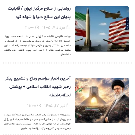
رونمایی از سلاح مرگبار ایران / قابلیت
پنهان این سلاح دنیا را شوکه کرد
مرداد ۷, ۱۴۰۵
۲۱:۰۰
روزنامه انگلیسی تلگراف در گزارشی مدعی شد نسخه جدید پهپاد
«حدید ۱۱۰» ایران با موتور توربوجت، سرعتی بیش از ۵۰۰ کیلومتر بر
ساعت، برد ۳۵۰ کیلومتری و طراحی پنهانکار توسعه یافته است. این
روزنامه می‌گوید هدف از ارتقای این پهپاد، کاهش زمان واکنش
سامانه‌های...
آخرین اخبار مراسم وداع و تشییع پیکر
رهبر شهید انقلاب اسلامی + پوشش
لحظه‌به‌لحظه
تیر ۱۷, ۱۴۰۵
۱۱:۳۰
مراسم وداع و تشییع پیکر رهبر انقلاب اسلامی از روز جمعه آغاز می‌شود
و در روزهای آینده با حضور گسترده مردم و مقامات در چند شهر برگزار
خواهد شد. در این گزارش، آخرین اخبار، زمان‌بندی مراسم، اطلاعیه‌های
رسمی، مسیرهای تشییع، جزئیات برنامه‌ها و مهم‌ترین...