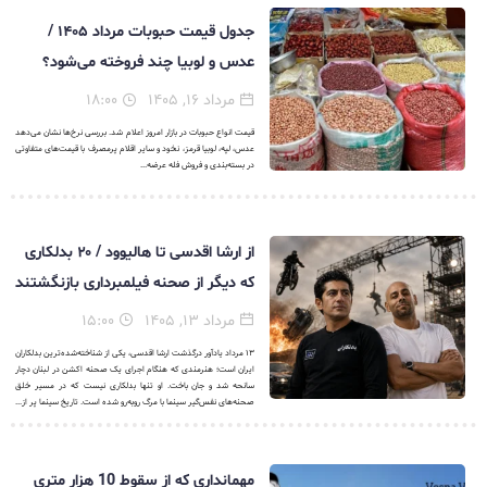
جدول قیمت حبوبات مرداد ۱۴۰۵ /
عدس و لوبیا چند فروخته می‌شود؟
مرداد ۱۶, ۱۴۰۵
۱۸:۰۰
قیمت انواع حبوبات در بازار امروز اعلام شد. بررسی نرخ‌ها نشان می‌دهد
عدس، لپه، لوبیا قرمز، نخود و سایر اقلام پرمصرف با قیمت‌های متفاوتی
در بسته‌بندی و فروش فله عرضه...
از ارشا اقدسی تا هالیوود / ۲۰ بدلکاری
که دیگر از صحنه فیلمبرداری بازنگشتند
مرداد ۱۳, ۱۴۰۵
۱۵:۰۰
۱۳ مرداد یادآور درگذشت ارشا اقدسی، یکی از شناخته‌شده‌ترین بدلکاران
ایران است؛ هنرمندی که هنگام اجرای یک صحنه اکشن در لبنان دچار
سانحه شد و جان باخت. او تنها بدلکاری نیست که در مسیر خلق
صحنه‌های نفس‌گیر سینما با مرگ روبه‌رو شده است. تاریخ سینما پر از...
مهمانداری که از سقوط 10 هزار متری