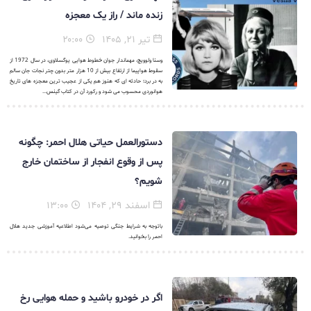
زنده ماند / راز یک معجزه
تیر ۲۱, ۱۴۰۵
۲۰:۰۰
وسنا ولوویچ، مهماندار جوان خطوط هوایی یوگسلاوی، در سال 1972 از
سقوط هواپیما از ارتفاع بیش از 10 هزار متر بدون چتر نجات جان سالم
به در برد؛ حادثه ای که هنوز هم یکی از عجیب ترین معجزه های تاریخ
هوانوردی محسوب می شود و رکورد آن در کتاب گینس...
دستورالعمل حیاتی هلال احمر: چگونه
پس از وقوع انفجار از ساختمان خارج
شویم؟
اسفند ۲۹, ۱۴۰۴
۱۳:۰۰
باتوجه به شرایط جنگی توصیه می‌شود اطلاعیه آموزشی جدید هلال
احمر را بخوانید.
اگر در خودرو باشید و حمله هوایی رخ