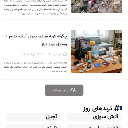
اگر پس از انفجار در زیر آوار گرفتار شدید، اولین و حیاتی‌ترین کار، حفظ
آرامش و کنترل تنفس است.همچنین برای جلوگیری از خفگی ناشی از
گرد و غبار غلیظ، بلافاصله دهان و بینی خود را با تکه‌ای لباس یا پارچه
(ترجیحاً نم‌دار) بپوشانید و از تنفس عمیق خودداری...
چگونه کوله شرایط بحران آماده کنیم +
وسایل مورد نیاز
اسفند ۱۱, ۱۴۰۴
۲۱:۰۰
وقتی آماده‌ایم، حتی در سخت‌ترین شرایط هم می‌توانیم با تمرکز و
آرامش بیشتری تصمیم بگیریم. کلید این آمادگی، ساختن یک «کیف
نجات» ساده است.
بارگذاری بیشتر
ترندهای روز
آتش سوزی
آجیل