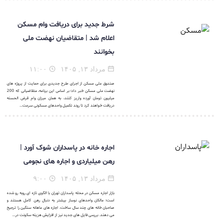
شرط جدید برای دریافت وام مسکن
اعلام شد | متقاضیان نهضت ملی
بخوانند
مرداد ۱۳, ۱۴۰۵
۱۱:۰۰
صندوق ملی مسکن از اجرای طرح جدیدی برای حمایت از پروژه های
نهضت ملی مسکن خبر داد؛ بر اساس این برنامه، متقاضیانی که 200
میلیون تومان آورده واریز کنند، به همان میزان وام قرض الحسنه
دریافت خواهند کرد تا روند تکمیل واحدهای مسکونی سرعت...
اجاره خانه در پاسداران شوک آورد |
رهن میلیاردی و اجاره های نجومی
مرداد ۱۳, ۱۴۰۵
۹:۰۰
بازار اجاره مسکن در محله پاسداران تهران با الگوی تازه ای روبه رو شده
است؛ مالکان واحدهای نوساز بیشتر به دنبال رهن کامل هستند و
صاحبان خانه های چند سال ساخت، اجاره های ماهانه سنگین را ترجیح
می دهند. بررسی فایل های جدید نیز از افزایش هزینه سکونت در...