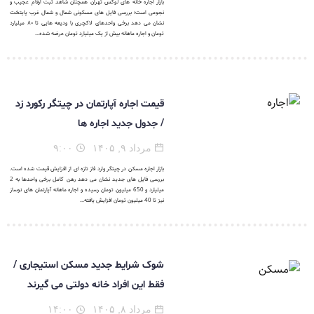
بازار اجاره خانه های لوکس تهران همچنان شاهد ثبت ارقام عجیب و
نجومی است؛ بررسی فایل های مسکونی شمال و شمال غرب پایتخت
نشان می دهد برخی واحدهای لاکچری با ودیعه هایی تا ۸۰ میلیارد
تومان و اجاره ماهانه بیش از یک میلیارد تومان عرضه شده...
قیمت اجاره آپارتمان در چیتگر رکورد زد
/ جدول جدید اجاره ها
مرداد ۹, ۱۴۰۵
۹:۰۰
بازار اجاره مسکن در چیتگر وارد فاز تازه ای از افزایش قیمت شده است.
بررسی فایل های جدید نشان می دهد رهن کامل برخی واحدها به 2
میلیارد و 650 میلیون تومان رسیده و اجاره ماهانه آپارتمان های نوساز
نیز تا 40 میلیون تومان افزایش یافته...
شوک شرایط جدید مسکن استیجاری /
فقط این افراد خانه دولتی می گیرند
مرداد ۸, ۱۴۰۵
۱۴:۰۰