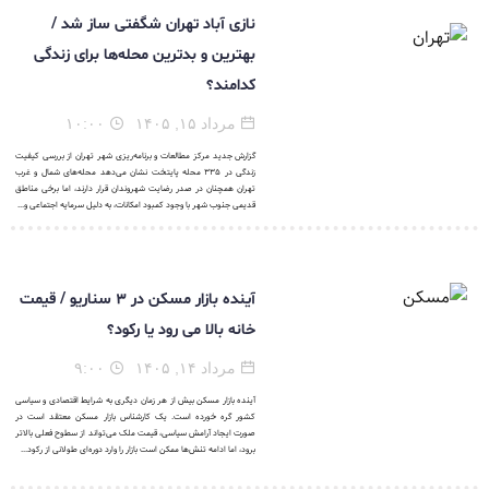
نازی آباد تهران شگفتی ساز شد /
بهترین و بدترین محله‌ها برای زندگی
کدامند؟
مرداد ۱۵, ۱۴۰۵
۱۰:۰۰
گزارش جدید مرکز مطالعات و برنامه‌ریزی شهر تهران از بررسی کیفیت
زندگی در ۳۳۵ محله پایتخت نشان می‌دهد محله‌های شمال و غرب
تهران همچنان در صدر رضایت شهروندان قرار دارند، اما برخی مناطق
قدیمی جنوب شهر با وجود کمبود امکانات، به دلیل سرمایه اجتماعی و...
آینده بازار مسکن در ۳ سناریو / قیمت
خانه بالا می رود یا رکود؟
مرداد ۱۴, ۱۴۰۵
۹:۰۰
آینده بازار مسکن بیش از هر زمان دیگری به شرایط اقتصادی و سیاسی
کشور گره خورده است. یک کارشناس بازار مسکن معتقد است در
صورت ایجاد آرامش سیاسی، قیمت ملک می‌تواند از سطوح فعلی بالاتر
برود، اما ادامه تنش‌ها ممکن است بازار را وارد دوره‌ای طولانی از رکود...