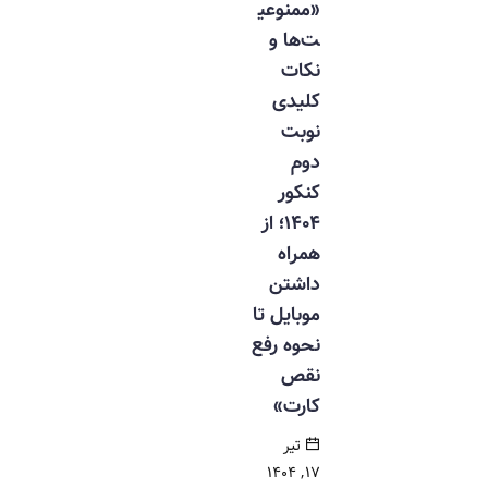
«ممنوعی
ت‌ها و
نکات
کلیدی
نوبت
دوم
کنکور
۱۴۰۴؛ از
همراه
داشتن
موبایل تا
نحوه رفع
نقص
کارت»
تیر
۱۷, ۱۴۰۴