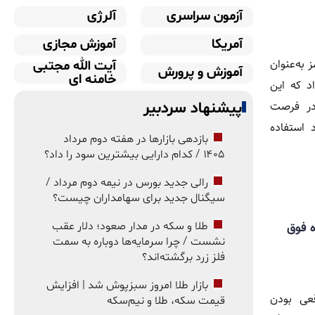
آزمون سراسری
آلرژی
آمریکا
آموزش مجازی
به‌عنوان
آیت الله مجتبی
آموزش و پرورش
خامنه ای
د که این
 در فرصت
پیشنهاد سردبیر
 استفاده
بازدهی بازارها در هفته دوم مرداد
۱۴۰۵ / کدام دارایی بیشترین سود را داد؟
رالی جدید بورس در نیمه دوم مرداد /
سیگنال جدید برای سهامداران چیست؟
یگاه فوق
طلا و سکه در مدار صعود؛ دلار عقب
نشست / چرا سرمایه‌ها دوباره به سمت
فلز زرد برگشته‌اند؟
بازار طلا امروز سبزپوش شد | افزایش
اقعی بودن
قیمت سکه، طلا و نیم‌سکه