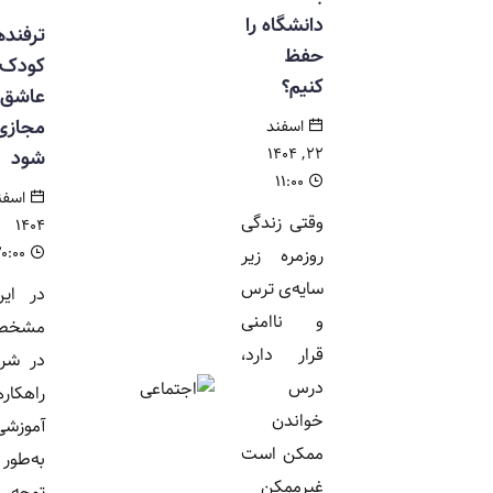
دانشگاه را
ترفندهای که
حفظ
کودک شما
کنیم؟
عاشق آموزش
مجازی می
اسفند
۲۲, ۱۴۰۴
شود
۱۱:۰۰
اسفند ۱۶,
وقتی زندگی
۱۴۰۴
۲۰:۰۰
روزمره زیر
سایه‌ی ترس
در این مطالعه
و ناامنی
مشخص شد که
قرار دارد،
در شرایط ایران،
درس
راهکارهای
خواندن
آموزشی باید
ممکن است
به‌طور خاص با
غیرممکن
توجه به شرایط