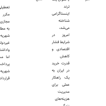
ترند
تعطیلی‌های
اینستاگرامی
مکرر و آموزش
شناخته
مجازی، والدین را
می‌شد،
به مطالبه کاهش
امروز در
شهریه مدارس
شرایط فشار
غیردولتی
اقتصادی و
واداشته است،
کاهش
اما مسئولان بر
قدرت خرید
پرداخت کامل
در ایران به
شهریه طبق
یک راهکار
قرارداد تأکید...
عملی برای
مدیریت
هزینه‌های
زندگی