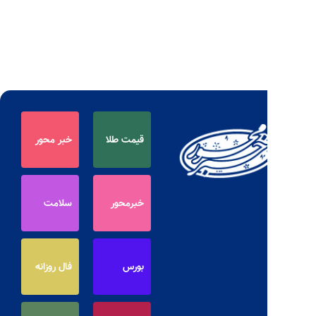
قیمت طلا
خبر محور
خبرمحور
سلامت
بورس
فال روزانه