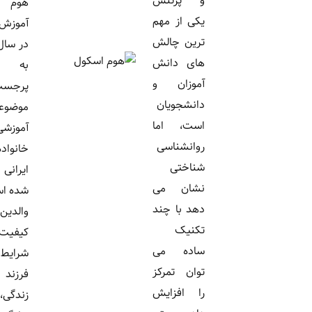
و پرتنش
هوم اسکول یا
یکی از مهم
آموزش در خانه،
ترین چالش
در سال‌های اخیر
های دانش
به یکی از
آموزان و
پرجست‌وجوترین
دانشجویان
موضوعات
است، اما
آموزشی میان
روانشناسی
خانواده‌های
شناختی
ایرانی تبدیل
نشان می
شده است. برخی
دهد با چند
والدین به دلیل
تکنیک
کیفیت آموزش،
ساده می
شرایط خاص
توان تمرکز
فرزند یا سبک
را افزایش
زندگی، به دنبال