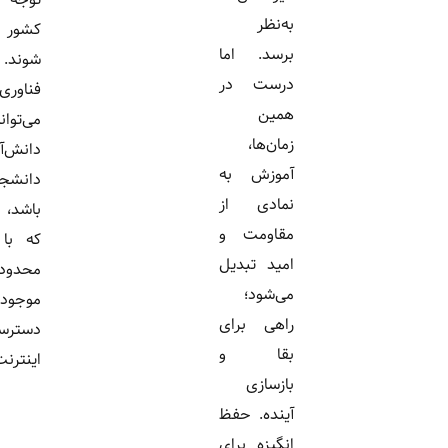
به‌نظر
کشور طراحی
برسد. اما
شوند. استفاده از
درست در
فناوری‌های نوین
همین
می‌تواند برای
زمان‌ها،
دانش‌آموزان و
آموزش به
دانشجویان مفید
نمادی از
باشد، به شرطی
مقاومت و
که با توجه به
امید تبدیل
محدودیت‌های
می‌شود؛
موجود در
راهی برای
دسترسی به
بقا و
اینترنت و...
بازسازی
آینده. حفظ
انگیزه برای