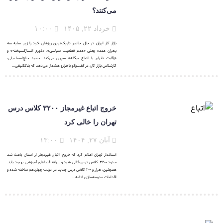
می‌کنند؟
خرداد ۲۲, ۱۴۰۵
۱۰:۰۰
بازار کار ایران در حال حاضر تاریک‌ترین روزهای خود را زیر سایه سه
بحران عمده یعنی «عدم قطعیت سیاسی»، «تورم افسارگسیخته» و
«رقابت نابرابر با اتباع بیگانه» سپری می‌کند. حمید حاج‌اسماعیلی،
کارشناس بازار کار، در گفت‌وگو با فرارو هشدار می‌دهد که بلاتکلیفی...
خروج اتباع غیرمجاز ۳۲۰۰ کلاس درس
تهران را خالی کرد
آبان ۲۷, ۱۴۰۴
۱۳:۰۰
استاندار تهران اعلام کرد که خروج اتباع غیرمجاز از استان باعث شد
حدود ۳۲۰۰ کلاس درس خالی شود و سرانه فضاهای آموزشی بهبود یابد.
همچنین، هزار و ۲۰۰ کلاس درس جدید در دولت چهاردهم ساخته شده و
اقدامات مدرسه‌سازی ادامه...