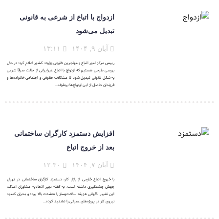
ازدواج با اتباع از شرعی به قانونی
تبدیل می‌شود
آبان ۹, ۱۴۰۴
۱۳:۱۱
رییس مرکز امور اتباع و مهاجرین خارجی وزارت کشور اعلام کرد: در حال
بررسی طرحی هستیم که ازدواج با اتباع غیرایرانی از حالت صرفاً شرعی
به شکل قانونی تبدیل شود تا مشکلات حقوقی و اجتماعی خانواده‌ها و
فرزندان حاصل از این ازدواج‌ها برطرف...
افزایش دستمزد کارگران ساختمانی
بعد از خروج اتباع
آبان ۷, ۱۴۰۴
۱۲:۳۰
با خروج اتباع خارجی از بازار کار، دستمزد کارگران ساختمانی در تهران
جهش چشمگیری داشته است. به گفته دبیر اتحادیه مشاوران املاک،
این تغییر ناگهانی هزینه ساخت‌وساز را به‌شدت بالا برده و بحران کمبود
نیروی کار در پروژه‌های عمرانی را تشدید کرده...