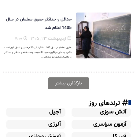
حداقل و حداکثر حقوق معلمان در سال
1405 اعلام شد
اردیبهشت ۲۳, ۱۴۰۵
۷:۰۰
حقوق معلمان در سال 1405 با افزایش 20 درصدی و اعمال فوق العاده
خاص، به طور میانگین حدود 30 درصد رشد داشته و حداقل و حداکثر
دریافتی فرهنگیان نیز مشخص...
بارگذاری بیشتر
ترندهای روز
آتش سوزی
آجیل
آزمون سراسری
آلرژی
آمریکا
آموزش مجازی