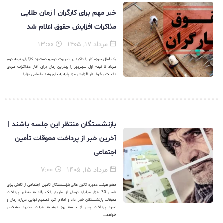
خبر مهم برای کارگران | زمان طلایی
مذاکرات افزایش حقوق اعلام شد
مرداد ۱۷, ۱۴۰۵
۱۳:۰۰
یک فعال حوزه کار با تاکید بر ضرورت ترمیم دستمزد کارگران، نیمه دوم
مرداد تا نیمه اول شهریور را بهترین زمان برای آغاز مذاکرات مزدی
دانست و خواستار افزایش مزد پایه به جای رشد مقطعی مزایا...
بازنشستگان منتظر این جلسه باشند |
آخرین خبر از پرداخت معوقات تأمین
اجتماعی
مرداد ۱۵, ۱۴۰۵
۷:۰۰
عضو هیئت مدیره کانون عالی بازنشستگان تامین اجتماعی از تلاش برای
تامین 30 هزار میلیارد تومان از طریق بانک رفاه به منظور پرداخت
معوقات بازنشستگان خبر داد و اعلام کرد تصمیم نهایی درباره زمان و
نحوه پرداخت پس از جلسه روز دوشنبه هیئت مدیره مشخص
خواهد...