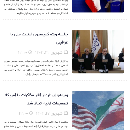
پرونده هسته‌ای ایران بار دیگر در کانون توجه جهان قرار گرفته است.
اروپا با تهدید به فعال‌سازی «مکانیسم ماشه» فشارها را افزایش داده و
تهران بر استقلال دفاعی و راهبرد بازدارندگی خود پافشاری می‌کند. این
کشمکش در آستانه نشست مجمع عمومی سازمان ملل به...
جلسه ویژه کمیسیون امنیت ملی با
عراقچی
شهریور ۲۲, ۱۴۰۴
۱۳:۰۰
به گزارش ایرنا، عباس گودرزی سخنگوی هیئت رئیسه مجلس شورای
اسلامی اعلام کرد جلسه اضطراری کمیسیون امنیت ملی و سیاست
خارجی مجلس امروز با هدف بررسی توافق اخیر ایران و آژانس بین
المللی انرژی اتمی ساعت ۱۷ در بهارستان برگزار...
زمزمه‌های تازه از آغاز مذاکرات با آمریکا؛
تصمیمات اولیه اتخاذ شد
شهریور ۱۷, ۱۴۰۴
۱۳:۰۰
بازگشت بازرسان آژانس انرژی اتمی به ایران و آغاز همکاری محدود با این
نهاد، در حالی در دستورکار قرار گرفته که شروط امنیتی و حفظ منافع