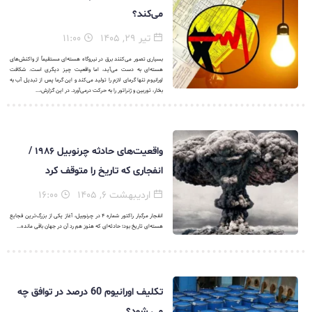
می‌کند؟
تیر ۲۹, ۱۴۰۵
۱۱:۰۰
بسیاری تصور می‌کنند برق در نیروگاه هسته‌ای مستقیماً از واکنش‌های
هسته‌ای به دست می‌آید، اما واقعیت چیز دیگری است. شکافت
اورانیوم تنها گرمای لازم را تولید می‌کند و این گرما پس از تبدیل آب به
بخار، توربین و ژنراتور را به حرکت درمی‌آورد. در این گزارش،...
واقعیت‌های حادثه چرنوبیل ۱۹۸۶ /
انفجاری که تاریخ را متوقف کرد
اردیبهشت ۶, ۱۴۰۵
۱۶:۰۰
انفجار مرگبار راکتور شماره ۴ در چرنوبیل، آغاز یکی از بزرگ‌ترین فجایع
هسته‌ای تاریخ بود؛ حادثه‌ای که هنوز هم رد آن در جهان باقی مانده...
تکلیف اورانیوم 60 درصد در توافق چه
می شود؟