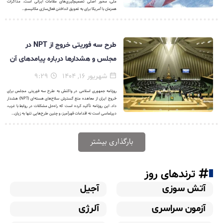
ملی، محور اصلی تصمیم‌گیری‌های مقامات ایرانی است. مذاکرات
همزمان با آمریکا برای به تعویق انداختن فعال‌سازی مکانیسم...
طرح سه فوریتی خروج از NPT در
مجلس و هشدارها درباره پیامدهای آن
شهریور ۱۶, ۱۴۰۴
۹:۲۹
روزنامه جمهوری اسلامی در واکنش به طرح سه فوریتی مجلس برای
خروج ایران از معاهده منع گسترش سلاح‌های هسته‌ای (NPT) هشدار
داد. این روزنامه تأکید کرده است که راه‌حل مشکلات در روابط با غرب،
دیپلماسی است نه اقدامات قهرآمیز، و چنین طرح‌هایی تنها به زیان...
بارگذاری بیشتر
ترندهای روز
آتش سوزی
آجیل
آزمون سراسری
آلرژی