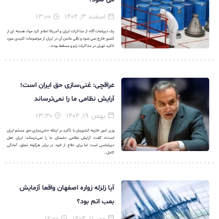
اسفند ۳, ۱۴۰۴
۱۳:۰۰
یک دیپلمات آگاه از مذاکرات ایران و آمریکا اعلام کرد مواد هسته ای از
کشور خارج نمی شود و باقی ماندن آن در ایران از موضوعات کلیدی مورد
تاکید تهران در مذاکرات ژنو و مسقط بوده...
عراقچی: غنی‌سازی حق ایران است؛
آرایش نظامی ما را نمی‌ترساند
بهمن ۱۹, ۱۴۰۴
۱۳:۳۰
وزیر امور خارجه کشورمان با تأکید بر اینکه «غنی‌سازی حق مسلم ایران
است»، گفت: آرایش نظامی دشمنان ما را نمی‌ترساند؛ ایران اهل
دیپلماسی است اما برای دفاع از خود در برابر هرگونه تجاوز، آمادگی
کامل...
آیا زلزله زواره اصفهان واقعا آزمایش
بمب اتم بود؟
مهر ۱۱, ۱۴۰۴
۱۲:۰۰