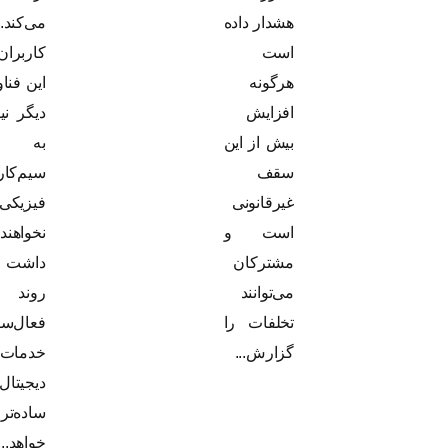
هشدار داده
می‌کند.
است
کاربران با
هرگونه
این فناوری
افزایش
دیگر نیازی
بیش از این
به
سقف
سیم‌کارت
غیرقانونی
فیزیکی
است و
نخواهند
مشترکان
داشت و
می‌توانند
روند
تخلفات را
فعال‌سازی
گزارش...
خدمات
دیجیتال
ساده‌تر
خواهد...