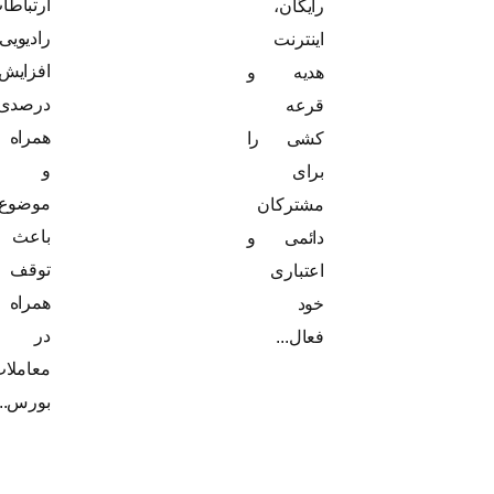
ارتباطات
رایگان،
رادیویی با
اینترنت
افزایش 30
هدیه و
درصدی
قرعه
همراه شد
کشی را
و این
برای
موضوع
مشترکان
باعث
دائمی و
توقف نماد
اعتباری
همراه اول
خود
در
فعال...
معاملات
بورس...