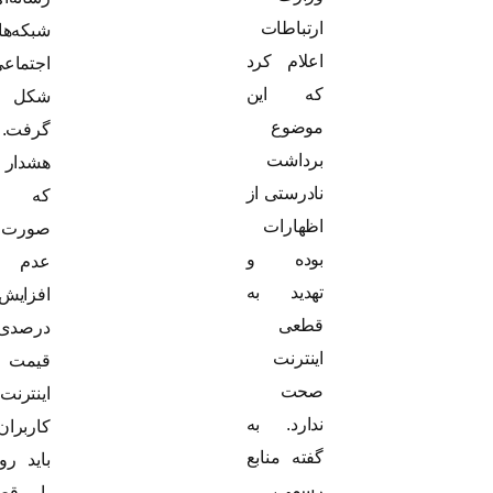
ارتباطات
شبکه‌های
اعلام کرد
اجتماعی
که این
شکل
موضوع
گرفت. وی
برداشت
هشدار داد
نادرستی از
که در
اظهارات
صورت
بوده و
عدم
تهدید به
افزایش ۷۰
قطعی
درصدی
اینترنت
قیمت
صحت
اینترنت،
ندارد. به
کاربران
گفته منابع
باید روزانه
رسمی،
با قطعی