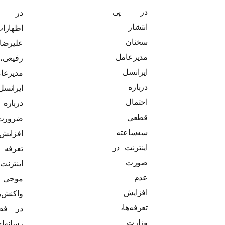
در پی
در پی
انتشار
اظهارات
سخنان
علیرضا
مدیرعامل
رفیعی،
ایرانسل
مدیرعامل
درباره
ایرانسل،
احتمال
درباره
قطعی
ضرورت
سه‌ساعته
افزایش
اینترنت در
تعرفه
صورت
اینترنت،
عدم
موجی از
افزایش
واکنش‌ها
تعرفه‌ها،
در فضای
وزارت
رسانه‌ای و