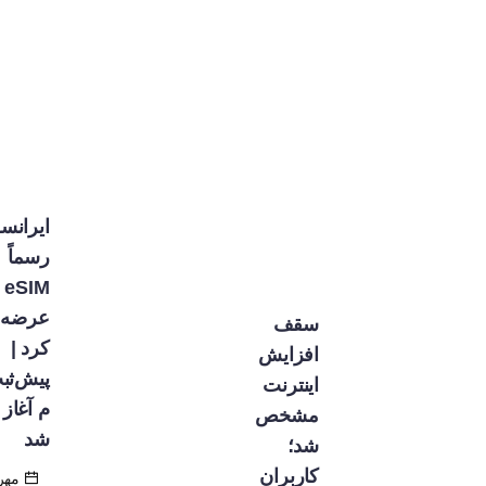
ایرانسل
رسماً
eSIM را
عرضه
سقف
کرد |
افزایش
پیش‌ثبت‌نا
اینترنت
م آغاز
مشخص
شد
شد؛
کاربران
مهر ۲,