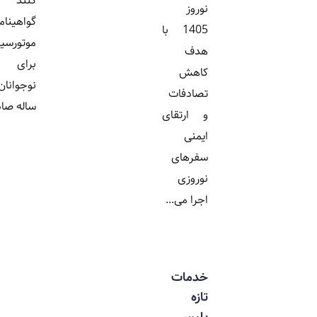
کنند و
نوروز
گواهینامه
1405 با
موتورسیکلت
هدف
برای
کاهش
نوجوانان ۱۶
تصادفات
ساله صادر...
و ارتقای
ایمنی
سفرهای
نوروزی
اجرا می...
خدمات
تازه
پلیس