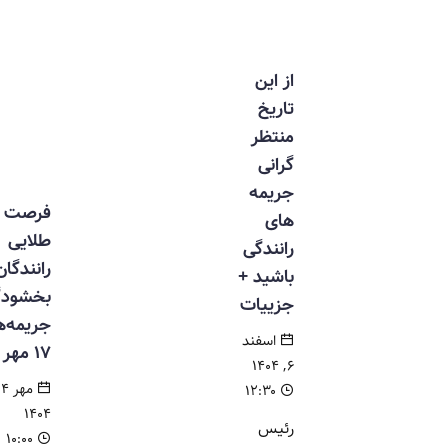
از این
تاریخ
منتظر
گرانی
جریمه
فرصت
های
طلایی
رانندگی
رانندگان؛
باشید +
بخشودگی
جزییات
جریمه‌ها تا
اسفند
۱۷ مهر
۶, ۱۴۰۴
مهر ۱۴,
۱۲:۳۰
۱۴۰۴
رئیس
۱۰:۰۰