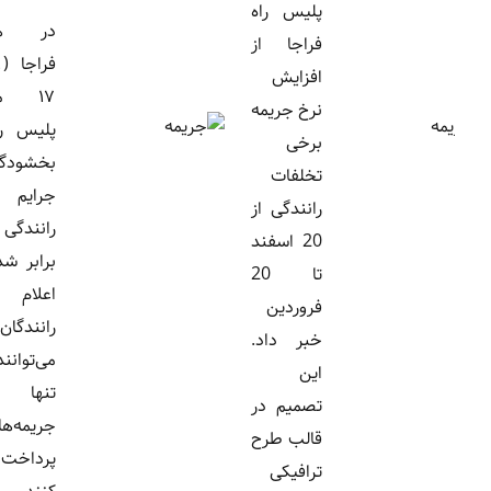
پلیس راه
در هفته
فراجا از
فراجا (۱۱ تا
افزایش
۱۷ مهر)،
نرخ جریمه
پلیس راهور
برخی
بخشودگی
تخلفات
جرایم
رانندگی از
رانندگی دو
20 اسفند
برابر شده را
تا 20
اعلام کرد.
فروردین
رانندگان
خبر داد.
می‌توانند
این
تنها اصل
تصمیم در
جریمه‌ها را
قالب طرح
پرداخت
ترافیکی