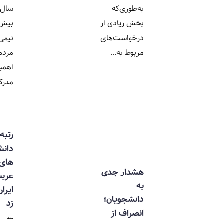
به‌طوری‌که
سال پیش
بخش زیادی از
بیش از
درخواست‌های
نیمی از
مربوط به...
مردم به
اهمیت
مدرک...
رتبه علمی
دانشگاه‌
های
هشدار جدی
عربستان از
به
ایران جلو
دانشجویان؛
زد
انصراف از