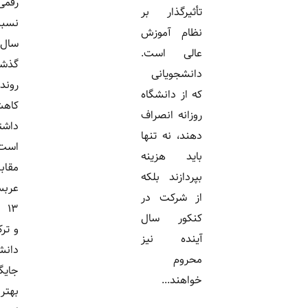
رقمی که
تأثیرگذار بر
نسبت به
نظام آموزش
سال‌های
عالی است.
گذشته
دانشجویانی
روندی
که از دانشگاه
کاهشی
روزانه انصراف
داشته
دهند، نه تنها
است. در
باید هزینه
مقابل،
بپردازند بلکه
عربستان با
از شرکت در
۱۳ دانشگاه
کنکور سال
و ترکیه با ۱۱
آینده نیز
دانشگاه
محروم
جایگاه
خواهند...
بهتری در