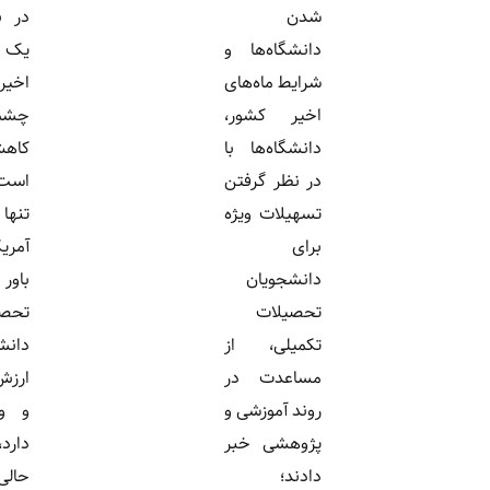
شدن
در بیش از
دانشگاه‌ها و
یک دهه
شرایط ماه‌های
اخیر به طور
اخیر کشور،
چشمگیری
دانشگاه‌ها با
کاهش یافته
در نظر گرفتن
است. امروز
تسهیلات ویژه
تنها یک‌سوم
برای
آمریکاییان
دانشجویان
باور دارند
تحصیلات
تحصیل
تکمیلی، از
دانشگاهی
مساعدت در
ارزش هزینه
روند آموزشی و
و وقت را
پژوهشی خبر
دارد، در
دادند؛
حالی که ده