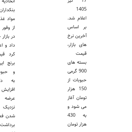
17 تیر
اتحادیه
1405
بنکداران
اعلام شد.
مواد غذایی
بر اساس
از وفور کالا
آخرین نرخ
در بازار خبر
های بازار،
داد و اعلام
قیمت
کرد قیمت
بسته های
برنج ایرانی
900 گرمی
و حبوبات
حبوبات از
به دلیل
150 هزار
افزایش
تومان آغاز
عرضه و
می شود و
نزدیک
به 430
شدن فصل
هزار تومان
برداشت با