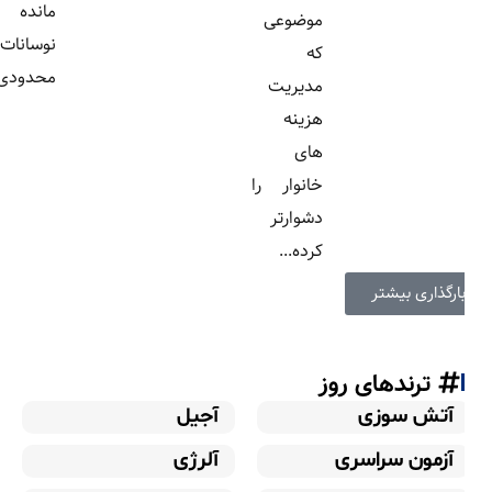
مانده یا
موضوعی
نوسانات
که
محدودی...
مدیریت
هزینه
های
خانوار را
دشوارتر
کرده...
ارگذاری بیشتر
ترندهای روز
آتش سوزی
آجیل
آزمون سراسری
آلرژی