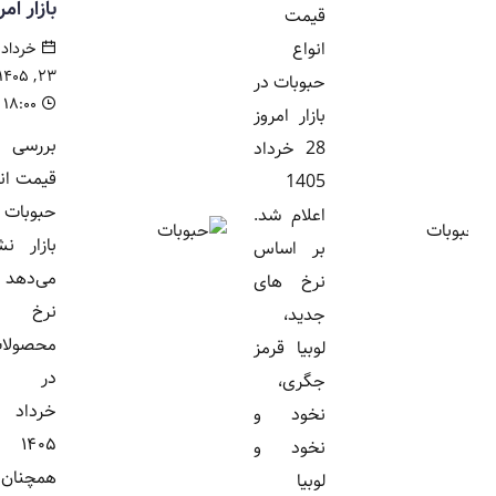
بازار امروز
قیمت
انواع
خرداد
۲۳, ۱۴۰۵
حبوبات در
۱۸:۰۰
بازار امروز
بررسی
28 خرداد
قیمت انواع
1405
حبوبات در
اعلام شد.
بازار نشان
بر اساس
می‌دهد که
نرخ های
نرخ این
جدید،
محصولات
لوبیا قرمز
در ۲۳
جگری،
خرداد
نخود و
۱۴۰۵
نخود و
همچنان در
لوبیا