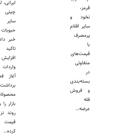
ایرانی، لوبیا
قرمز،
چیتی و
نخود و
سایر
سایر اقلام
حبوبات
پرمصرف
خبر داد و
با
تاکید کرد
قیمت‌های
افزایش
متفاوتی
واردات و
در
آغاز فصل
بسته‌بندی
برداشت
و فروش
محصولات،
فله
بازار را وارد
عرضه...
روند نزولی
قیمت ها
کرده...