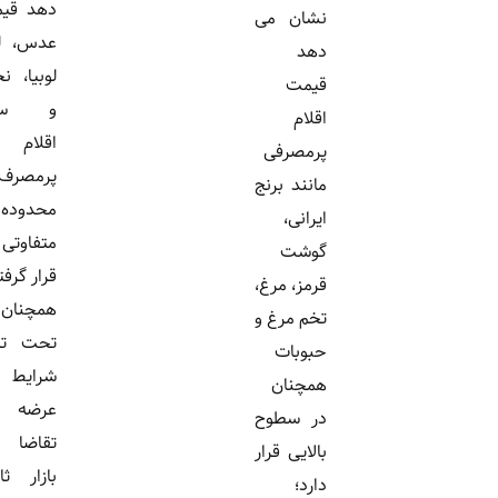
دهد قیمت
نشان می
عدس، لپه،
دهد
لوبیا، نخود
قیمت
و سایر
اقلام
اقلام
پرمصرفی
پرمصرف در
مانند برنج
محدوده
ایرانی،
متفاوتی
گوشت
قرار گرفته و
قرمز، مرغ،
همچنان
تخم مرغ و
تحت تاثیر
حبوبات
شرایط
همچنان
عرضه و
در سطوح
تقاضا در
بالایی قرار
بازار ثابت
دارد؛