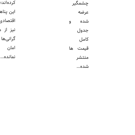
کرده‌اند؛ اما
چشمگیر
این پناهگاه
عرضه
اقتصادی
شده و
نیز از موج
جدول
گرانی‌ها در
کامل
امان
قیمت ها
نمانده...
منتشر
شده...