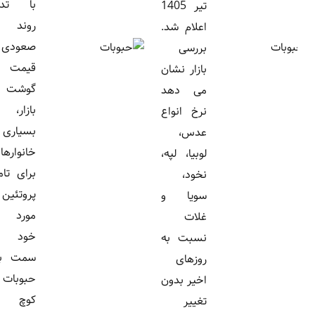
با تداوم
تیر 1405
روند
اعلام شد.
صعودی
بررسی
قیمت
بازار نشان
گوشت در
می دهد
بازار،
نرخ انواع
بسیاری از
عدس،
خانوارها
لوبیا، لپه،
برای تامین
نخود،
پروتئین
سویا و
مورد نیاز
غلات
خود به
نسبت به
سمت بازار
روزهای
حبوبات
اخیر بدون
کوچ
تغییر