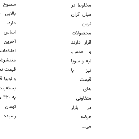
سطوح
مخلوط در
بالایی قرار
میان گران
دارد. بر
ترین
اساس
محصولات
آخرین
قرار دارند
اطلاعات
و عدس،
منتشرشده،
لپه و سویا
قیمت نخود
نیز با
و لوبیا قرمز
قیمت
بسته‌بندی
های
به ۴۲۰ هزار
متفاوتی
تومان
در بازار
رسیده...
عرضه
می...