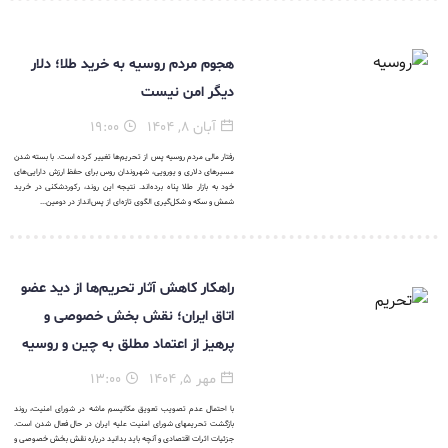
هجوم مردم روسیه به خرید طلا؛ دلار
دیگر امن نیست
آبان ۸, ۱۴۰۴
۱۹:۰۰
رفتار مالی مردم روسیه پس از تحریم‌ها تغییر کرده است. با بسته شدن
مسیرهای دلاری و یورویی، شهروندان روس برای حفظ ارزش دارایی‌های
خود به بازار طلا پناه برده‌اند. نتیجه این روند، رکوردشکنی در خرید
شمش و سکه و شکل‌گیری الگوی تازه‌ای از پس‌انداز در دومین...
راهکار کاهش آثار تحریم‌ها از دید عضو
اتاق ایران؛ نقش بخش خصوصی و
پرهیز از اعتماد مطلق به چین و روسیه
مهر ۵, ۱۴۰۴
۱۳:۰۰
با احتمال عدم تصویب تعویق مکانیسم ماشه در شورای امنیت، روند
بازگشت تحریمهای شورای امنیت علیه ایران در حال فعال شدن است.
جزئیات اثرات اقتصادی و آنچه باید بدانید درباره نقش بخش خصوصی و