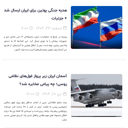
هدیه جنگی پوتین برای ایران ارسال شد
+ جزئیات
اسفند ۲۴, ۱۴۰۴
۹:۰۰
روسیه در پاسخ به درخواست ایران، محموله‌ای ۱۳ تنی شامل دارو و
تجهیزات پزشکی را به تهران ارسال کرد. این کمک‌ها که به دستور
ولادیمیر پوتین تهیه شده، پس از انتقال هوایی به آذربایجان، از طریق
مرز آستارا برای تجهیز بیمارستان‌های آسیب‌دیده وارد کشور...
آسمان ایران زیر پرواز غول‌های نظامی
روسی؛ چه پیامی مخابره شد؟
دی ۱۸, ۱۴۰۴
۱۲:۰۰
رصد منابع اطلاعاتی غربی از انجام حداقل پنج پرواز فوق سنگین
ایلیوشین روسی به مقصد ایران در کمتر از ۴۸ ساعت خبر میدهد؛
پروازهایی پرهزینه، برنامه ریزی شده و غیرعادی که گمانه زنی ها درباره
انتقال محموله های مهم نظامی و فعال شدن یک کریدور هوایی جدید
میان...