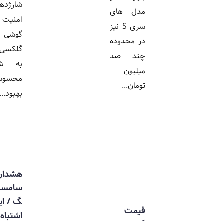
شارژدهی و
مدل های
امنیت
سری S نیز
گوشی
در محدوده
گلکسی را
چند صد
به شکل
میلیون
محسوسی
تومان...
بهبود...
هشدار
سامسون
گ / این
قیمت
اشتباه