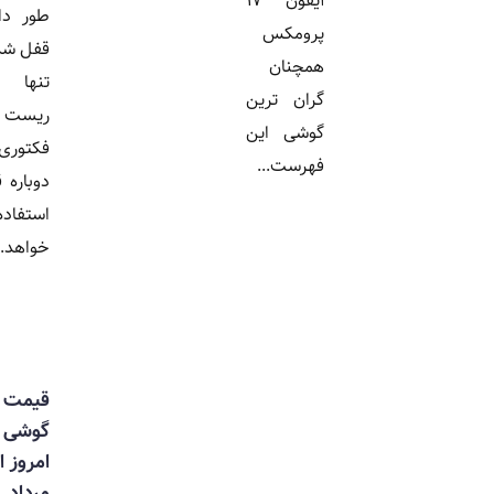
آیفون ۱۷
طور دائمی
پرومکس
قفل شده و
همچنان
تنها با
گران ترین
ریست
گوشی این
فکتوری
فهرست...
دوباره قابل
استفاده
خواهد...
قیمت
گوشی
امروز اول
مرداد