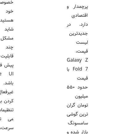
خصوصی
پرچمدار و
خود
اقتصادی
هستید،
دارد. در
شاید
جدیدترین
مشکل از
لیست
چند
قیمت،
قابلیت
Galaxy Z
پیش فرض
Fold 7 با
One UI
قیمت
باشد.
حدود ۵۵۰
غیرفعال
میلیون
کردن برخی
تومان گران
تنظیمات
ترین گوشی
می تواند
سامسونگ
سرعت،
بازار شده و