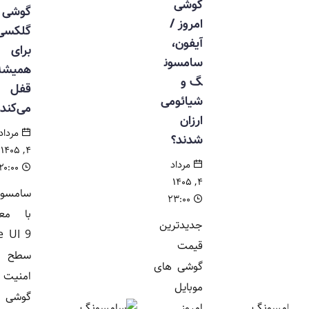
گوشی
گوشی
امروز /
گلکسی را
آیفون،
برای
سامسون
همیشه
گ و
قفل
شیائومی
می‌کند
ارزان
مرداد
شدند؟
۴, ۱۴۰۵
مرداد
۲۰:۰۰
۴, ۱۴۰۵
سامسونگ
۲۳:۰۰
با معرفی
جدیدترین
One UI 9
قیمت
سطح
گوشی های
امنیت
موبایل
گوشی های
امروز