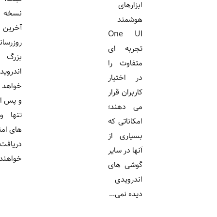
ابزارهای
نسخه
هوشمند
آخرین به
One UI
روزرسانی
تجربه ای
بزرگ
متفاوت را
اندروید
در اختیار
خواهد بود
کاربران قرار
و پس از آن
می دهند؛
تنها وصله
امکاناتی که
های امنیتی
بسیاری از
دریافت
آنها در سایر
خواهند...
گوشی های
اندرویدی
دیده نمی...