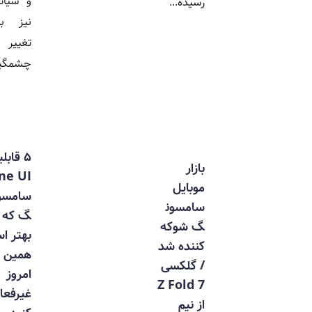
و شیائومی
رسیده...
نیز بدون
تغییر
چشمگیر...
۵ قابلیت
بازار
One UI
موبایل
سامسون
سامسون
گ که
گ شوکه
بهتر است
کننده شد
همین
/ گلکسی
امروز
Z Fold 7
غیرفعال
از نیم