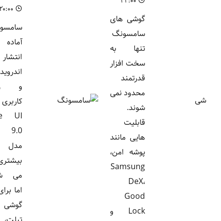
۲۲:۰۰
۲۰:۰۰
گوشی های
سامسونگ
سامسونگ
آماده
تنها به
انتشار
سخت افزار
اندروید ۱۷
قدرتمند
و رابط
محدود نمی
کاربری
شوند.
One UI
قابلیت
9.0 برای
هایی مانند
مدل های
پوشه امن،
بیشتری
Samsung
می شود،
DeX،
اما برای ۱۹
Good
گوشی و
Lock و
تبلت، این