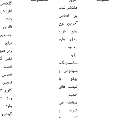
گلکسی را
منتشر شد.
افزایش
بر اساس
داده و
آخرین نرخ
قانون
های بازار،
جدیدی
مدل های
برای ورود
محبوب
رمز عبور در
اپل،
نظر گرفته
سامسونگ،
است. بر
شیائومی و
اساس این
پوکو با
تغییر، اگر
قیمت های
کاربر ۱۳ بار
جدید
رمز اشتباه
معامله می
وارد کند،
شوند و
گوشی به