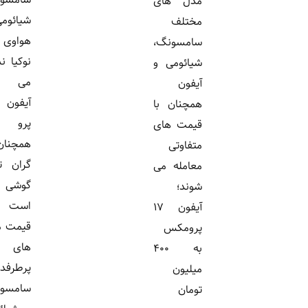
مدل های
شیائومی،
مختلف
هواوی و
سامسونگ،
نوکیا نشان
شیائومی و
می دهد
آیفون
آیفون 17
همچنان با
پرو
قیمت های
همچنان
متفاوتی
گران ترین
معامله می
گوشی بازار
شوند؛
است و
آیفون ۱۷
قیمت مدل
پرومکس
های
به ۴۰۰
پرطرفدار
میلیون
سامسونگ
تومان