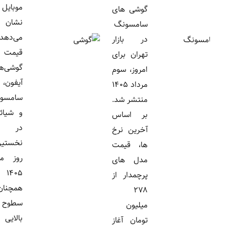
موبایل
گوشی های
نشان
سامسونگ
می‌دهد
در بازار
قیمت
تهران برای
گوشی‌های
امروز، سوم
آیفون،
مرداد ۱۴۰۵
سامسونگ
منتشر شد.
و شیائومی
بر اساس
در
آخرین نرخ
نخستین
ها، قیمت
روز مرداد
مدل های
۱۴۰۵
پرچمدار از
همچنان در
۲۷۸
سطوح
میلیون
بالایی قرار
تومان آغاز