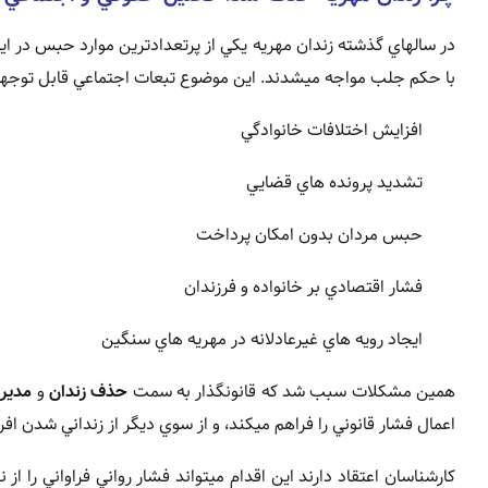
در سالهاي گذشته زندان مهريه يکي از پرتعدادترين موارد حبس در اير
با حکم جلب مواجه ميشدند. اين موضوع تبعات اجتماعي قابل توج
افزايش اختلافات خانوادگي
تشديد پرونده هاي قضايي
حبس مردان بدون امکان پرداخت
فشار اقتصادي بر خانواده و فرزندان
ايجاد رويه هاي غيرعادلانه در مهريه هاي سنگين
همين مشکلات سبب شد که قانونگذار به سمت
حذف زندان
و
مدير
اعمال فشار قانوني را فراهم ميکند، و از سوي ديگر از زنداني شدن افر
کارشناسان اعتقاد دارند اين اقدام ميتواند فشار رواني فراواني را از 