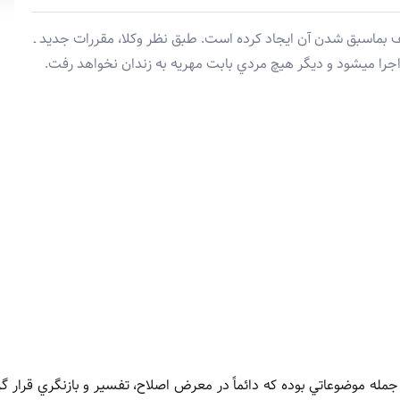
طف بماسبق شدن آن ايجاد کرده است. طبق نظر وکلا، مقررات جديد ـ
جرا ميشود و ديگر هيچ مردي بابت مهريه به زندان نخواهد رفت.
 جمله موضوعاتي بوده که دائماً در معرض اصلاح، تفسير و بازنگري قرار گر