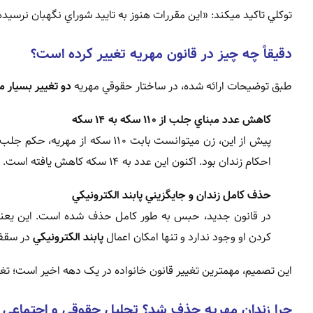
توکلي تاکيد ميکند: «اين مقررات هنوز به تاييد شوراي نگهبان نرسيده
دقيقاً چه چيز در قانون مهريه تغيير کرده است؟
طبق توضيحات ارائه شده، در ساختار حقوقي مهريه
دو تغيير بسيار م
کاهش عدد مبناي جلب از ۱۱۰ سکه به ۱۴ سکه
پيش از اين، زن ميتوانست بابت ۱۱۰
احکام زندان بود. اکنون اين عدد به ۱۴ سکه کاهش يافته است.
حذف کامل زندان و جايگزيني پابند الکترونيکي
در قانون جديد، حبس به طور كامل حذف شده است. اين يعني ح
کردن او وجود ندارد و تنها امکان اعمال
پابند الکترونيکي
در سقف ۱۴ سکه پيش بيني ش
اين تصميم، مهمترين تغيير قانون خانواده در يک دهه اخير است؛ تغ
چرا زندان مهريه حذف شد؟ تحليل حقوقي و اجتماعي