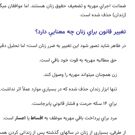
ضمانت اجراي مهريه و تضعيف حقوق زنان هستند. اما موافقان ميگ
(زندان) حذف شده است.
تغيير قانون براي زنان چه معنايي دارد؟
در ظاهر شايد تصور شود اين تغيير به ضرر زنان است؛ اما تحليل دق
حق مطالبه مهريه به قوت خود باقي است.
زن همچنان ميتواند مهريه را وصول کند.
تنها ابزار زندان حذف شده که در بسياري موارد عملاً اثر نداشت.
براي ۱۴ سکه حرمت و فشار قانوني پابرجاست.
مرد براي پرداخت باقي مهريه موظف به
اقساط
يا
اعسار
است.
از طرفي، بسياري از زنان در سالهاي گذشته پس از زنداني کردن همسر 