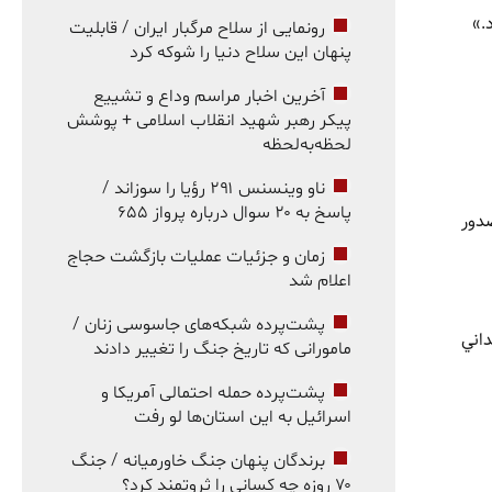
.»
رونمایی از سلاح مرگبار ایران / قابلیت
پنهان این سلاح دنیا را شوکه کرد
آخرین اخبار مراسم وداع و تشییع
پیکر رهبر شهید انقلاب اسلامی + پوشش
لحظه‌به‌لحظه
ناو وینسنس ۲۹۱ رؤیا را سوزاند /
پاسخ به ۲۰ سوال درباره پرواز ۶۵۵
 صدور
زمان و جزئیات عملیات بازگشت حجاج
اعلام شد
پشت‌پرده شبکه‌های جاسوسی زنان /
اني
مامورانی که تاریخ جنگ را تغییر دادند
پشت‌پرده حمله احتمالی آمریکا و
اسرائیل به این استان‌ها لو رفت
برندگان پنهان جنگ خاورمیانه / جنگ
۷۰ روزه چه کسانی را ثروتمند کرد؟