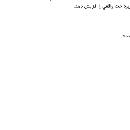
زپرداخت واقعي
را افزايش دهد.
شت: