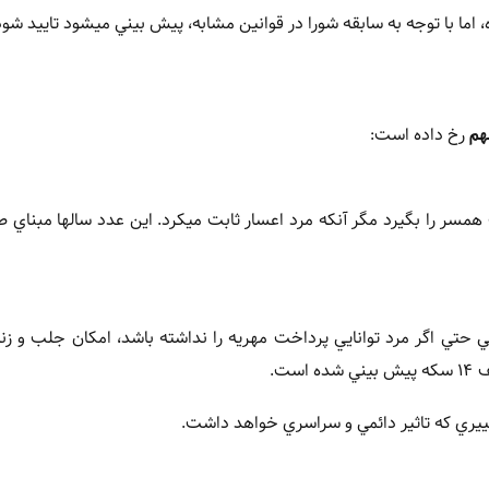
، اما با توجه به سابقه شورا در قوانين مشابه، پيش بيني ميشود تاييد شود
هم
رخ داده است:
 سکه از مهريه، حکم جلب همسر را بگيرد مگر آنکه مرد اعسار ثابت ميکرد. اين عدد سالها مبناي
تي اگر مرد توانايي پرداخت مهريه را نداشته باشد، امکان جلب و زند
ده است.
ييري که تاثير دائمي و سراسري خواهد داشت.