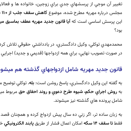
تغيير آن موجي از پرسشهاي جدي براي زوجين، خانواده ها و فعالان
مجلس درباره مهريه مطرح شده، موضوع
کاهش سقف جلب از ۱۱۰ سکه به ۱۴ سکه
اين پرسش اساسي است که
آيا قانون جديد مهريه عطف بماسبق مي
بود؟
محمدمهدي توکلي، وکيل دادگستري، در يادداشتي حقوقي تلاش کرده
در صورت تصويب نهايي، براي همه ازدواجها (قديمي و جديد) اجرايي 
قانون جديد مهريه شامل ازدواجهاي گذشته هم ميشود
به گفته اين وکيل دادگستري، پاسخ روشن است:
بله.
توکلي توضيح مي
به
روش اجراي حکم، شيوه طرح دعوي و روند احقاق حق
مربوط ميش
شامل پرونده هاي گذشته نيز ميشوند.
به زبان ساده تر، اگر زني ده سال پيش ازدواج کرده و همچنان قصد 
فقط
تا سقف ۱۴ سکه
امکان اعمال فشار از طريق
پابند الکترونيکي
خو