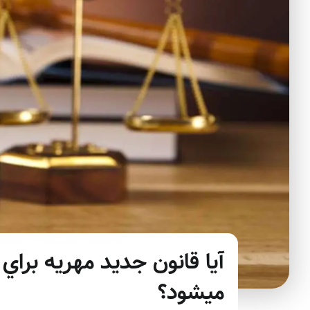
آيا قانون جديد مهريه براي
ميشود؟