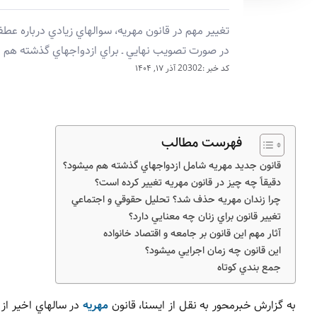
تغيير مهم در قانون مهريه، سوالهاي زيادي درباره ع
در صورت تصويب نهايي ـ براي ازدواجهاي گذشته هم ا
کد خبر :20302
آذر ۱۷, ۱۴۰۴
فهرست مطالب
قانون جديد مهريه شامل ازدواجهاي گذشته هم ميشود؟
دقيقاً چه چيز در قانون مهريه تغيير کرده است؟
چرا زندان مهريه حذف شد؟ تحليل حقوقي و اجتماعي
تغيير قانون براي زنان چه معنايي دارد؟
آثار مهم اين قانون بر جامعه و اقتصاد خانواده
اين قانون چه زمان اجرايي ميشود؟
جمع بندي کوتاه
به گزارش خبرمحور به نقل از ایسنا، قانون
مهريه
در سالهاي اخير از