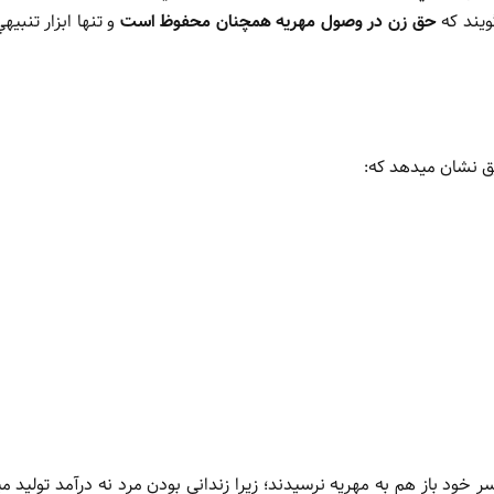
ويند که
حق زن در وصول مهريه همچنان محفوظ است
و تنها ابزار تنبيه
يق نشان ميدهد که:
خود باز هم به مهريه نرسيدند؛ زيرا زنداني بودن مرد نه درآمد توليد مي