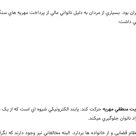
ان بود. بسياري از مردان به دليل ناتواني مالي از پرداخت مهريه هاي سنگ
هي داشت:
يت منطقي مهريه
حرکت کند. پابند الکترونيکي شيوه اي است که از يک 
اد ناتوان جلوگيري ميکند.
نظام قضايي و از خانواده ها بردارد. البته مخالفاني نيز وجود دارند که ن