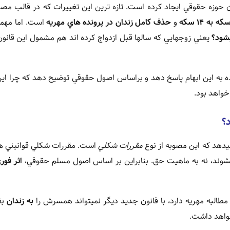
 حوزه حقوقي ايجاد کرده است. تازه ترين اين تغييرات که در قالب مص
و
حذف کامل زندان در پرونده هاي مهريه
است. اما مهمت
شود؟
يعني زوجهايي که سالها قبل ازدواج کرده اند هم مشمول اين قانو
 به اين ابهام پاسخ دهد و براساس اصول حقوقي توضيح دهد که چرا اي
خواهد بود.
؟
دهد که اين مصوبه از نوع
مقررات شکلي
است. مقررات شکلي قوانيني ه
وند، نه به ماهيت حق. بنابراين بر اساس اصول مسلم حقوقي،
اثر فور
مطالبه مهريه دارد، با قانون جديد ديگر نميتواند همسرش را
به زندان
بف
اهد داشت.