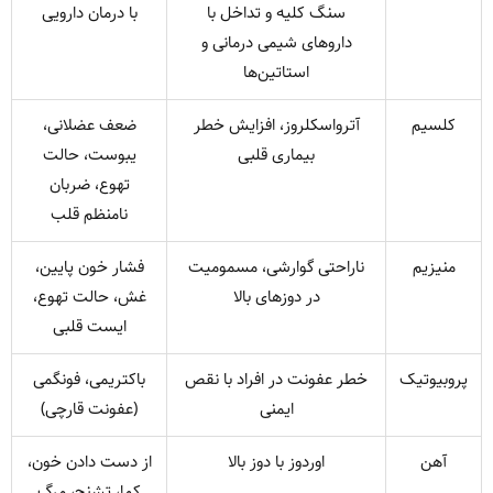
سنگ کلیه و تداخل با
با درمان دارویی
داروهای شیمی درمانی و
استاتین‌ها
کلسیم
آترواسکلروز، افزایش خطر
ضعف عضلانی،
بیماری قلبی
یبوست، حالت
تهوع، ضربان
نامنظم قلب
منیزیم
ناراحتی گوارشی، مسمومیت
فشار خون پایین،
در دوزهای بالا
غش، حالت تهوع،
ایست قلبی
پروبیوتیک
خطر عفونت در افراد با نقص
باکتریمی، فونگمی
ایمنی
(عفونت قارچی)
آهن
اوردوز با دوز بالا
از دست دادن خون،
کما، تشنج، مرگ