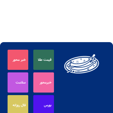
قیمت طلا
خبر محور
خبرمحور
سلامت
بورس
فال روزانه