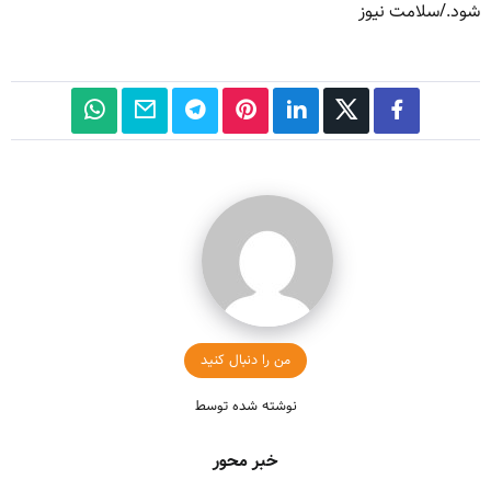
شود./سلامت نیوز
من را دنبال کنید
نوشته شده توسط
خبر محور