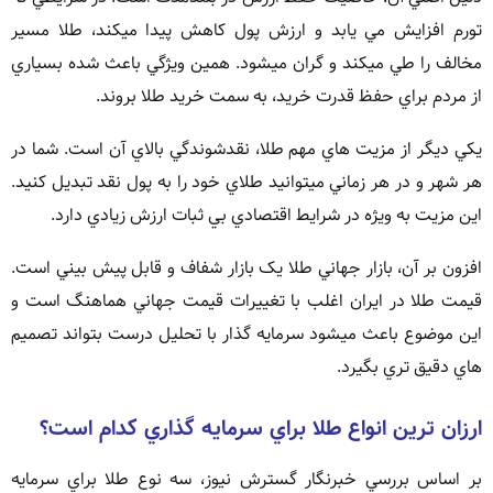
تورم افزايش مي يابد و ارزش پول کاهش پيدا ميکند، طلا مسير
مخالف را طي ميکند و گران ميشود. همين ويژگي باعث شده بسياري
از مردم براي حفظ قدرت خريد، به سمت خريد طلا بروند.
يکي ديگر از مزيت هاي مهم طلا، نقدشوندگي بالاي آن است. شما در
هر شهر و در هر زماني ميتوانيد طلاي خود را به پول نقد تبديل کنيد.
اين مزيت به ويژه در شرايط اقتصادي بي ثبات ارزش زيادي دارد.
افزون بر آن، بازار جهاني طلا يک بازار شفاف و قابل پيش بيني است.
قيمت طلا در ايران اغلب با تغييرات قيمت جهاني هماهنگ است و
اين موضوع باعث ميشود سرمايه گذار با تحليل درست بتواند تصميم
هاي دقيق تري بگيرد.
ارزان ترين انواع طلا براي سرمايه گذاري کدام است؟
بر اساس بررسي خبرنگار گسترش نيوز، سه نوع طلا براي سرمايه