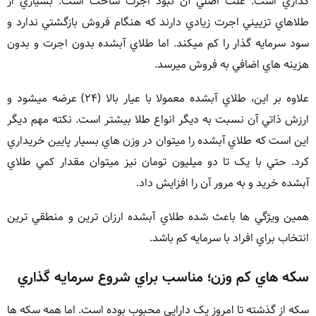
گذاري است. علت اصلي آن نبود اجرت ساخت است. بسياري از
طلاهاي تزييني اجرت زيادي دارند که هنگام فروش بازگشتي ندارد و
سود سرمايه گذار را کم ميکند. اما طلاي آبشده بدون اجرت و بدون
هزينه هاي اضافي به فروش ميرسد.
علاوه بر اين، طلاي آبشده معمولا با عيار بالا (۲۴) عرضه ميشود و
ارزش ذاتي آن نسبت به ديگر انواع طلا بيشتر است. نکته مهم ديگر
اين است که طلاي آبشده را ميتوان در وزن هاي بسيار پايين خريداري
کرد. حتي با يک تا دو ميليون تومان نيز ميتوان مقدار کمي طلاي
آبشده خريد و به مرور آن را افزايش داد.
همين ويژگي ها باعث شده طلاي آبشده ارزان ترين و منطقي ترين
انتخاب براي افراد با سرمايه کم باشد.
سکه هاي کم وزن؛ مناسب براي شروع سرمايه گذاري
سکه از گذشته تا امروز يک دارايي محبوب بوده است. اما همه سکه ها