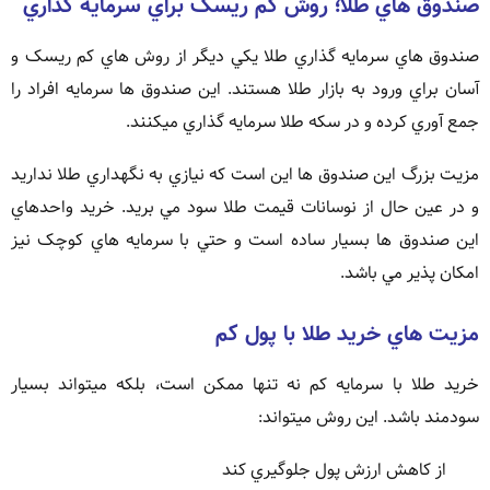
صندوق هاي طلا؛ روش کم ريسک براي سرمايه گذاري
صندوق هاي سرمايه گذاري طلا يکي ديگر از روش هاي کم ريسک و
آسان براي ورود به بازار طلا هستند. اين صندوق ها سرمايه افراد را
جمع آوري کرده و در سکه طلا سرمايه گذاري ميکنند.
مزيت بزرگ اين صندوق ها اين است که نيازي به نگهداري طلا نداريد
و در عين حال از نوسانات قيمت طلا سود مي بريد. خريد واحدهاي
اين صندوق ها بسيار ساده است و حتي با سرمايه هاي کوچک نيز
امکان پذير مي باشد.
مزيت هاي خريد طلا با پول کم
خريد طلا با سرمايه کم نه تنها ممکن است، بلکه ميتواند بسيار
سودمند باشد. اين روش ميتواند:
از کاهش ارزش پول جلوگيري کند