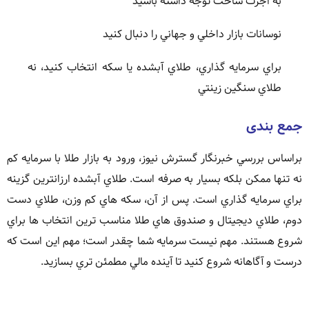
به اجرت ساخت توجه داشته باشيد
نوسانات بازار داخلي و جهاني را دنبال کنيد
براي سرمايه گذاري، طلاي آبشده يا سکه انتخاب کنيد، نه
طلاي سنگين زينتي
جمع بندی
براساس بررسي خبرنگار گسترش نيوز، ورود به بازار طلا با سرمايه کم
نه تنها ممکن بلکه بسيار به صرفه است. طلاي آبشده ارزانترين گزينه
براي سرمايه گذاري است. پس از آن، سکه هاي کم وزن، طلاي دست
دوم، طلاي ديجيتال و صندوق هاي طلا مناسب ترين انتخاب ها براي
شروع هستند. مهم نيست سرمايه شما چقدر است؛ مهم اين است که
درست و آگاهانه شروع کنيد تا آينده مالي مطمئن تري بسازيد.