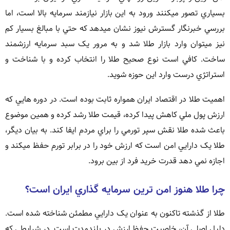
بسياري تصور ميکنند ورود به اين بازار نيازمند سرمايه بالا است، اما
بررسي خبرنگار گسترش نيوز نشان ميدهد که حتي با مبالغ بسيار کم
نيز ميتوان وارد بازار طلا شد و به مرور يک سبد سرمايه ارزشمند
ساخت. کافي است نوع صحيح طلا را انتخاب کرده و با شناخت و
استراتژي درست وارد اين حوزه شويد.
اهميت طلا در اقتصاد ايران همواره ثابت بوده است. در دوره هايي که
ارزش پول ملي کاهش پيدا کرده، قيمت طلا رشد کرده و همين موضوع
باعث شده طلا نقش سپر تورمي را براي مردم ايفا کند. به بيان ديگر،
طلا يک دارايي امن است که ارزش خود را در برابر تورم حفظ ميکند و
اجازه نمي دهد قدرت خريد فرد از بين برود.
چرا طلا هنوز امن ترين سرمايه گذاري ايران است؟
طلا از گذشته تاکنون به عنوان يک دارايي مطمئن شناخته شده است.
دليل اصلي آن، خاصيت حفظ ارزش در بلندمدت است. در شرايطي که