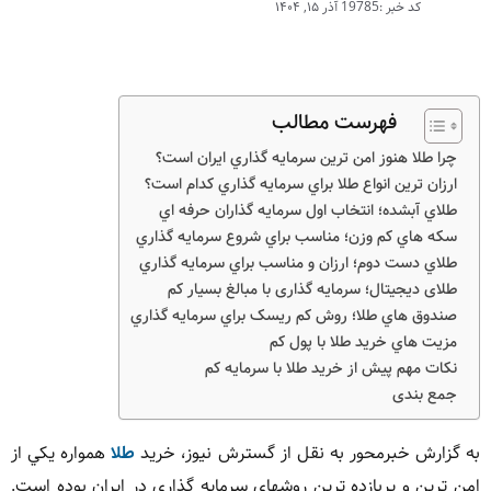
کد خبر :19785
آذر ۱۵, ۱۴۰۴
فهرست مطالب
چرا طلا هنوز امن ترين سرمايه گذاري ايران است؟
ارزان ترين انواع طلا براي سرمايه گذاري کدام است؟
طلاي آبشده؛ انتخاب اول سرمايه گذاران حرفه اي
سکه هاي کم وزن؛ مناسب براي شروع سرمايه گذاري
طلاي دست دوم؛ ارزان و مناسب براي سرمايه گذاري
طلای دیجیتال؛ سرمایه گذاری با مبالغ بسیار کم
صندوق هاي طلا؛ روش کم ريسک براي سرمايه گذاري
مزيت هاي خريد طلا با پول کم
نکات مهم پيش از خريد طلا با سرمايه کم
جمع بندی
به گزارش خبرمحور به نقل از گسترش نیوز، خريد
طلا
همواره يکي از
امن ترين و پربازده ترين روشهاي سرمايه گذاري در ايران بوده است.