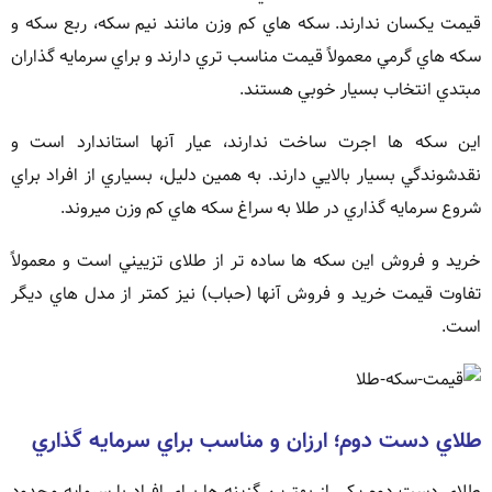
قيمت يکسان ندارند. سکه هاي کم وزن مانند نيم سکه، ربع سکه و
سکه هاي گرمي معمولاً قيمت مناسب تري دارند و براي سرمايه گذاران
مبتدي انتخاب بسيار خوبي هستند.
اين سکه ها اجرت ساخت ندارند، عيار آنها استاندارد است و
نقدشوندگي بسيار بالايي دارند. به همين دليل، بسياري از افراد براي
شروع سرمايه گذاري در طلا به سراغ سکه هاي کم وزن ميروند.
خريد و فروش اين سکه ها ساده تر از طلای تزييني است و معمولاً
تفاوت قيمت خريد و فروش آنها (حباب) نيز کمتر از مدل هاي ديگر
است.
طلاي دست دوم؛ ارزان و مناسب براي سرمايه گذاري
طلاي دست دوم يکي از بهترين گزينه ها براي افراد با سرمايه محدود