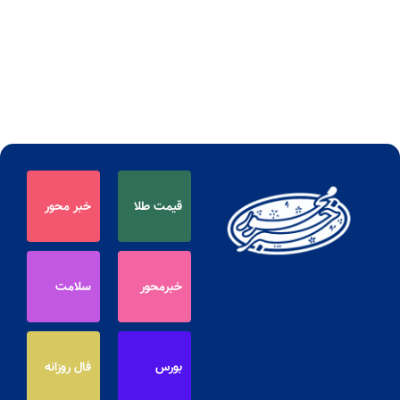
قیمت طلا
خبر محور
خبرمحور
سلامت
بورس
فال روزانه