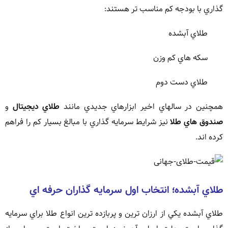
گذاري با بودجه کم مناسب تر هستند:
طلاي آبشده
سکه هاي کم وزن
طلاي دست دوم
همچنين در سالهاي اخير ابزارهاي جديدي مانند
طلاي ديجيتال
و
صندوق هاي طلا
نيز شرايط سرمايه گذاري با مبالغ بسيار کم را فراهم
کرده اند.
طلاي آبشده؛ انتخاب اول سرمايه گذاران حرفه اي
طلاي آبشده يکي از ارزان ترين و پربازده ترين انواع طلا براي سرمايه