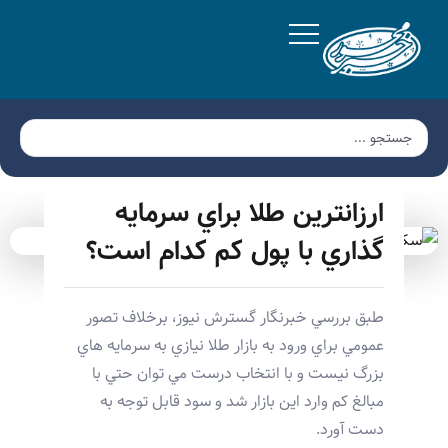
ارزانترين طلا براي سرمايه
گذاري با پول کم کدام است؟
طبق بررسي خبرنگار گسترش نيوز، برخلاف تصور
عمومي براي ورود به بازار طلا نيازي به سرمايه هاي
بزرگ نيست و با انتخاب درست مي توان حتي با
مبالغ کم وارد اين بازار شد و سود قابل توجه به
دست آورد.