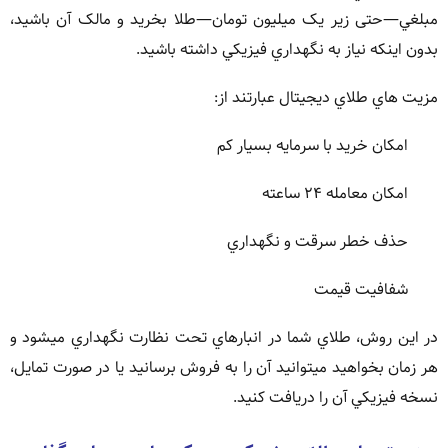
مبلغي—حتی زير يک ميليون تومان—طلا بخريد و مالک آن باشيد،
بدون اينکه نياز به نگهداري فيزيکي داشته باشيد.
مزيت هاي طلاي ديجيتال عبارتند از:
امکان خريد با سرمايه بسيار کم
امکان معامله ۲۴ ساعته
حذف خطر سرقت و نگهداري
شفافيت قيمت
در اين روش، طلاي شما در انبارهاي تحت نظارت نگهداري ميشود و
هر زمان بخواهيد ميتوانيد آن را به فروش برسانيد يا در صورت تمايل،
نسخه فيزيکي آن را دريافت کنيد.