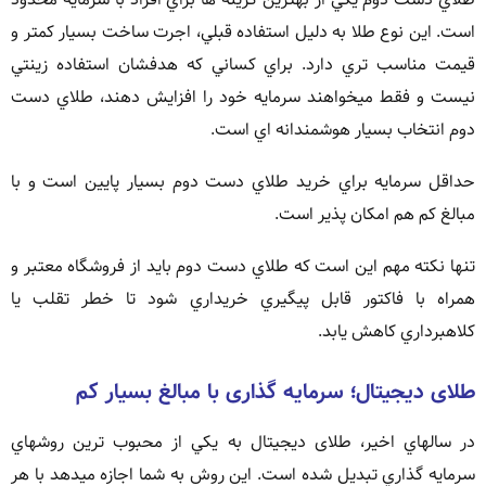
است. اين نوع طلا به دليل استفاده قبلي، اجرت ساخت بسيار کمتر و
قيمت مناسب تري دارد. براي کساني که هدفشان استفاده زينتي
نيست و فقط ميخواهند سرمايه خود را افزايش دهند، طلاي دست
دوم انتخاب بسيار هوشمندانه اي است.
حداقل سرمايه براي خريد طلاي دست دوم بسيار پايين است و با
مبالغ کم هم امکان پذير است.
تنها نکته مهم اين است که طلاي دست دوم بايد از فروشگاه معتبر و
همراه با فاکتور قابل پيگيري خريداري شود تا خطر تقلب يا
کلاهبرداري کاهش يابد.
طلای دیجیتال؛ سرمایه گذاری با مبالغ بسیار کم
در سالهاي اخير، طلای دیجیتال به يکي از محبوب ترين روشهاي
سرمايه گذاري تبديل شده است. اين روش به شما اجازه ميدهد با هر