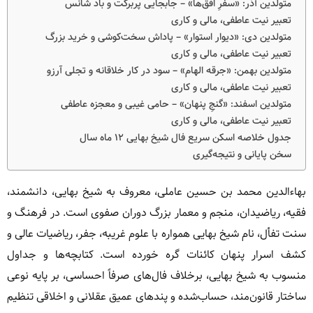
متولدین آذر: «سفرِ افق‌ها» – جابجایی پربرکت و باد شانس
تعبیر نیت عاطفی، مالی و کاری
متولدین دی: «دیوار استوار» – پاداش سخت‌کوشی و خرید بزرگ
تعبیر نیت عاطفی، مالی و کاری
متولدین بهمن: «جرقه‌ الهام» – سود در کار خلاقانه و تجلی آرزو
تعبیر نیت عاطفی، مالی و کاری
متولدین اسفند: «گنجِ پنهان» – حامی غیبی و معجزه عاطفی
تعبیر نیت عاطفی، مالی و کاری
جدول خلاصه اسکن سریع فال شیخ بهایی ۱۲ ماه سال
سخن پایانی و نتیجه‌گیری
بهاءالدین محمد بن حسین عاملی، معروف به شیخ بهایی، دانشمند،
فقیه، ریاضیدان، منجم و معمار بزرگ دوران صفوی است. در فرهنگ و
سنت تفأل، نام شیخ بهایی همواره با علوم غریبه، جفر، ریاضیات عالی و
کشف اسرار پنهان کائنات گره خورده است. کتابچه‌ها و جداول
منسوب به شیخ بهایی، برخلاف فال‌های صرفاً احساسی، بر پایه‌ نوعی
ساختار قانون‌مند، حساب‌شده و پندهای عمیق عقلانی و اخلاقی تنظیم