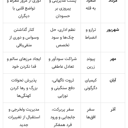
مرداد
صعود
پست مدیریتی و
دوری از غرور مفرط و
به قله
پیروزی بر
تواضع قلبی با
حسودان
دیگران
شهریور
ترازو و
نظم اداری، حل
کنار گذاشتن
انضباط
چک‌ها و سود
وسواس و دوری از
تخصص
منفی‌بافی
مهر
پیوندِ
شراکت سودآور و
ایجاد مرزهای سالم و
زرین
تعادل عاطفی
فدا نکردن خود
آبان
کیمیای
ثروت ناگهانی،
پذیرش تحولات
دگرگونی
دفع سنگینی و
بزرگ و رها کردن
نوزایی
کهنگی‌ها
آذر
سفرِ
سفر پربرکت،
مدیریت ولخرجی و
افق‌ها
جابجایی و ورود
استقبال از تغییرات
فرد همفکر
جدید