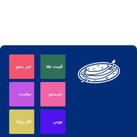
قیمت طلا
خبر محور
خبرمحور
سلامت
بورس
فال روزانه