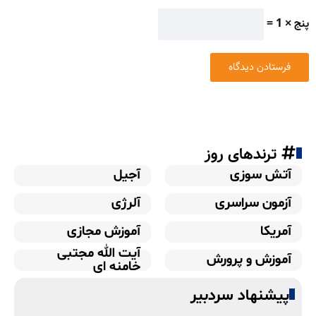
پنج × 1 =
ترندهای روز
آتش سوزی
آجیل
آزمون سراسری
آلرژی
آمریکا
آموزش مجازی
آیت الله مجتبی
آموزش و پرورش
خامنه ای
پیشنهاد سردبیر