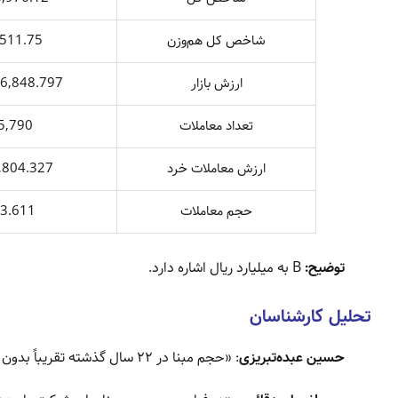
شاخص کل هم‌وزن
511.75
ارزش بازار
6,848.797 B
تعداد معاملات
5,790
ارزش معاملات خرد
804.327 B
حجم معاملات
3.611 B
توضیح:
B به میلیارد ریال اشاره دارد.
تحلیل کارشناسان
حسین عبده‌تبریزی
: «حجم مبنا در ۲۲ سال گذشته تقریباً بدون تغییر مانده و در بورس تهران برای کنترل نوسانات طراحی شد.»