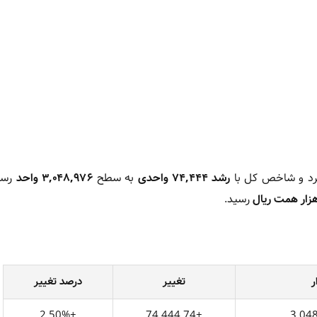
کرد و شاخص کل با
رشد ۷۴,۴۴۴ واحدی
به سطح
۳,۰۴۸,۹۷۶ واحد
رسی
رسید.
ر
تغییر
درصد تغییر
+2.50%
+74,444.74
3,04