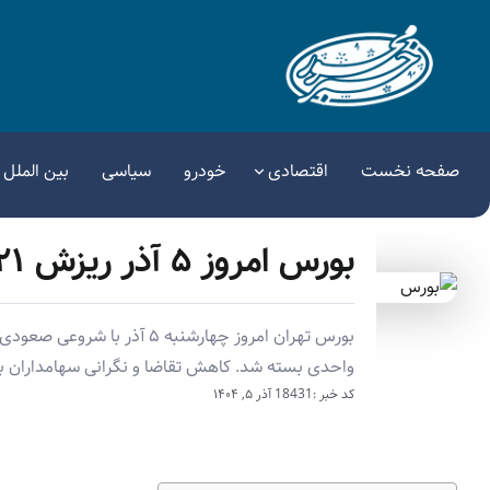
صفحه نخست
اقتصادی
خودرو
سیاسی
بین الملل
بورس امروز ۵ آذر ریزش ۲۱ هزار واحدی را تجربه کرد
واحدی بسته شد. کاهش تقاضا و نگرانی سهامداران 
کد خبر :18431
آذر ۵, ۱۴۰۴