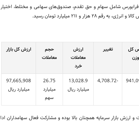
ات بورس تهران و فرابورس شامل سهام و حق تقدم، صندوق‌های سهامی و مختلط، اختیار
ار و ۲۱۱ میلیارد تومان رسید.
 کل
تغییر
ارزش
حجم
ارزش کل بازار
وزن
معاملات
معاملات
خرد
97,665,908
26.75
13,028.9
-4,708.72
941,0
میلیارد ریال
میلیارد
میلیارد ریال
سهم
 ارزش بازار سرمایه همچنان بالا بوده و مشارکت فعال سهامداران ادا