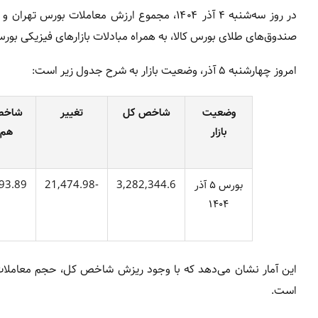
در روز سه‌شنبه ۴ آذر ۱۴۰۴، مجموع ارزش معامل
صندوق‌های طلای بورس کالا، به همراه مبادلات بازارهای فیزیکی بورس کالا و انرژی، به رقم ۲۸ هز
امروز چهارشنبه ۵ آذر، وضعیت بازار به شرح جدول زیر است:
وضعیت
شاخص کل
تغییر
شاخص
بازار
هم‌
بورس ۵ آذر
3,282,344.6
-21,474.98
93.89
۱۴۰۴
این آمار نشان می‌دهد که با وجود ریزش شاخص کل، حجم معاملات و
است.