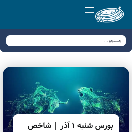
بورس شنبه ۱ آذر | شاخص