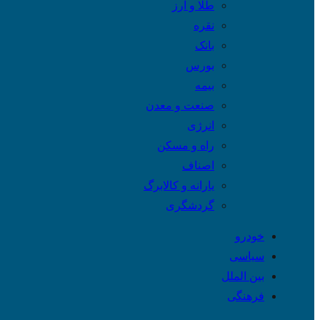
طلا و ارز
نقره
بانک
بورس
بیمه
صنعت و معدن
انرژی
راه و مسکن
اصناف
یارانه و کالابرگ
گردشگری
خودرو
سیاسی
بین الملل
فرهنگی