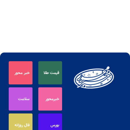
قیمت طلا
خبر محور
خبرمحور
سلامت
بورس
فال روزانه