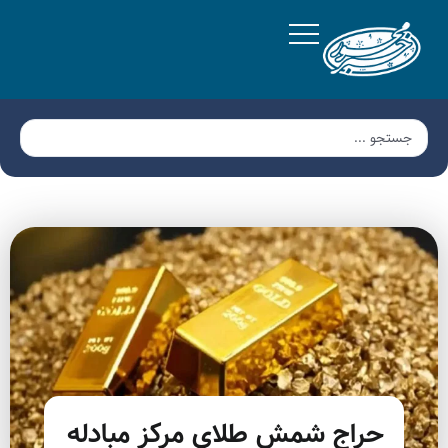
حراج شمش طلای مرکز مبادله