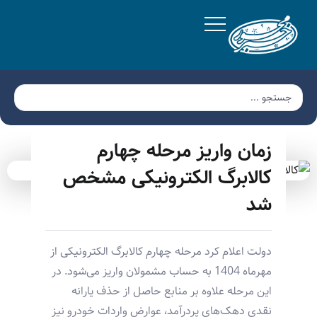
زمان واریز مرحله چهارم
کالابرگ الکترونیکی مشخص
شد
دولت اعلام کرد مرحله چهارم کالابرگ الکترونیکی از
مهرماه 1404 به حساب مشمولان واریز می‌شود. در
این مرحله علاوه بر منابع حاصل از حذف یارانه
نقدی دهک‌های پردرآمد، عوارض واردات خودرو نیز