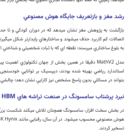
رشد مغز و بازتعريف جايگاه هوش مصنوعي
به بلوغ ساختاري ميرسند؛ نقطه اي که با ثبات شخصيتي و شناختي انس
مدل MathV2 دقيقا در همين بخش از جهان تکنولوژي اهميت
استاندارد رياضي بهينه شده بودند، ديپسيک بر توانايي خودسنجی
بتواند در مسائلي بدون پاسخ مشخص نيز کارايي نشان دهد؛ چالشي
نبرد پرشتاب سامسونگ در صنعت تراشه هاي HBM
تسخير کردند.