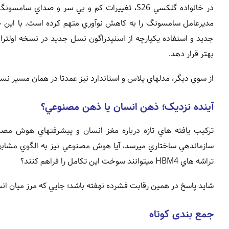
جديد و استفاده يکپارچه از اسنپدراگون نسل جديد در نسخه اولترا
بهتر قرار دهد.
از سوي ديگر، مدلهاي پلاس و استاندارد نيز عمدتا در همان مسير نسل S25 حرکت ميکنند و بيشتر تغييرات به پردازنده جديد محدود شده 
آينده نزديک؛ ذهن انسان يا ذهن مصنوعي؟
سازماندهي ساختاري ميرسد، آيا هوش مصنوعي نيز به الگوي مشابه
تراشه هاي HBM4 ميتوانند سوخت اين تکامل را فراهم کنند؟
شايد پاسخ در همين رقابت فشرده نهفته باشد؛ جايي که مرز ميان ان
جمع بندی کوتاه