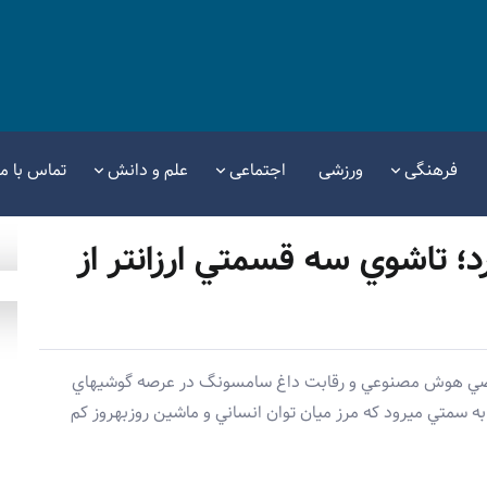
فرهنگی
ورزشی
اجتماعی
علم و دانش
تماس با ما
؛ تاشوي سه قسمتي ارزانتر از
ياضي هوش مصنوعي و رقابت داغ سامسونگ در عرصه گوشيهاي
ه سمتي ميرود که مرز ميان توان انساني و ماشين روزبهروز کم