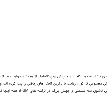
ناوري نشان ميدهد که سالهاي پيش رو پرتلاطمتر از هميشه خواهد بود. از ي
 مصنوعي که توان رقابت با برترين نابغه هاي رياضي را پيدا کرده اند، و 
، گوشي تاشوي سه قسمتي و جهش بزرگ در تراشه 