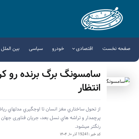
صفحه نخست
اقتصادی
خودرو
سیاسی
بین الملل
سامسونگ برگ برنده رو کرد
انتظار
از تحول ساختاري مغز انسان تا اوجگيري مدلهاي ر
پرچمدار و تراشه هاي نسل بعد، جريان فناوری جهان ب
رنگتر ميشود.
کد خبر :19241
آذر ۱۰, ۱۴۰۴