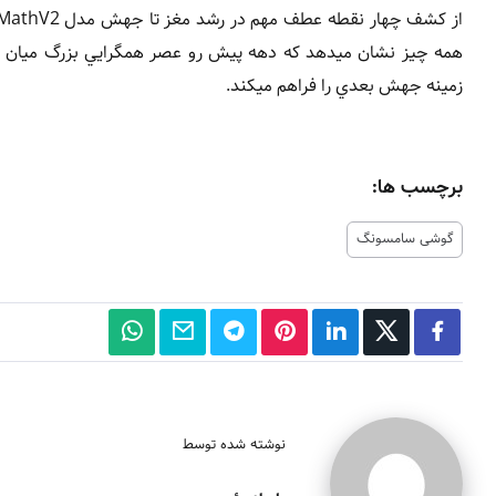
همه چيز نشان ميدهد که دهه پيش رو عصر همگرايي بزرگ ميان 
زمينه جهش بعدي را فراهم ميکند.
برچسب ها:
گوشی سامسونگ
نوشته شده توسط