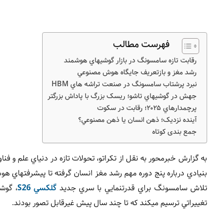
فهرست مطالب
رقابت تازه سامسونگ در بازار گوشيهاي هوشمند
رشد مغز و بازتعريف جايگاه هوش مصنوعي
نبرد پرشتاب سامسونگ در صنعت تراشه هاي HBM
جهش در گوشيهاي تاشو؛ ريسک بزرگ با پاداش بزرگتر
پرچمدارهاي ۲۰۲۵؛ رقابت در سکوت
آينده نزديک؛ ذهن انسان يا ذهن مصنوعي؟
جمع بندی کوتاه
به گزارش خبرمحور به نقل از تکراتو، تحولات تازه در دنياي علم و ف
بنيادي درباره پنج دوره مهم رشد مغز انسان گرفته تا پيشرفتهاي هوش
تلاش سامسونگ براي قدرتنمايي با سري جديد
گلکسي S26
تغييراتي ترسيم ميکند که تا چند سال پيش غيرقابل تصور بودند.