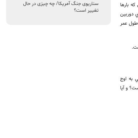
سناریوی جنگ آمریکا/ چه چیزی در حال
Ice Univ را تاييد کنند؛ منبعي که بارها
تغییر است؟
تري، حسگرهاي دوربين
 طول عمر
ي هوش مصنوعي، پرسشهايي اساسي را مطرح ميکند. اگر مغز در حدود ۳۲ سالگي به اوج
ت؟ و آيا