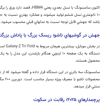
باشد که جهشي قابل توجه نسبت به مدلهاي قبلي محسوب ميشود.
جهش در گوشيهاي تاشو؛ ريسک بزرگ با پاداش بزرگتر
دستگاه به يک صفحه ۱۰ اينچي هنگام بازشدن، اين
محصول هستند.
سامسونگ سه باتري در اين دستگاه قرار داده و گفته ميشود که از نو
سنتي قرار ميدهد.
پرچمدارهاي ۲۰۲۵؛ رقابت در سکوت