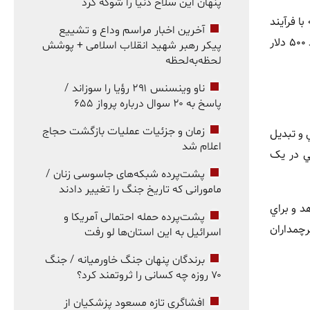
پنهان این سلاح دنیا را شوکه کرد
ته تر حافظه هاي 1c استفاده ميکند که با فرآيند
آخرین اخبار مراسم وداع و تشییع
۱۰ نانومتري نسل ششم توليد ميشوند و عملکرد بهتري نسبت به حافظه هاي 1b رقبا دارند. پيشبيني ميشود قيمت هر تراشه HBM4 حدود ۵۰۰ دلار
پیکر رهبر شهید انقلاب اسلامی + پوشش
لحظه‌به‌لحظه
ناو وینسنس ۲۹۱ رؤیا را سوزاند /
پاسخ به ۲۰ سوال درباره پرواز ۶۵۵
زمان و جزئیات عملیات بازگشت حجاج
Gala است. استفاده از دو لولا، طراحي G شکل براي محافظت از پنل OLED داخلي و تبديل
اعلام شد
وشي در يک
پشت‌پرده شبکه‌های جاسوسی زنان /
مامورانی که تاریخ جنگ را تغییر دادند
د و براي
پشت‌پرده حمله احتمالی آمریکا و
ري در سطح پرچمداران
اسرائیل به این استان‌ها لو رفت
برندگان پنهان جنگ خاورمیانه / جنگ
۷۰ روزه چه کسانی را ثروتمند کرد؟
افشاگری تازه مسعود پزشکیان از