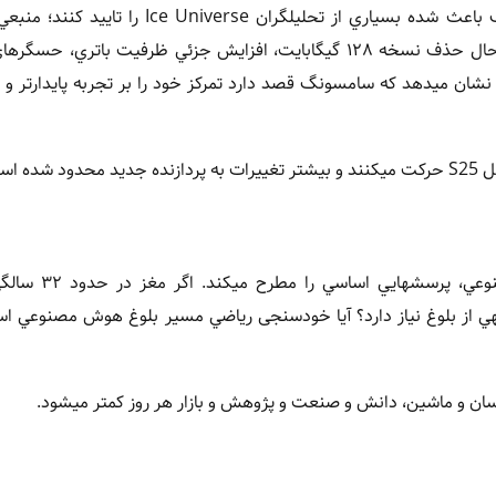
در خانواده گلکسي S26، تغييرات کم و بي سر و صداي سامسونگ باعث شده بسياري از تحليلگران erse
مديرعامل سامسونگ را به کاهش نوآوري متهم کرده است. با اين حال حذف نسخه ۱۲۸ گيگابايت، افزايش جزئي ظرفيت با
 نشان ميدهد که سامسونگ قصد دارد تمرکز خود را بر تجربه پايدارتر و
است.
ترکيب يافته هاي تازه درباره مغز انسان و پيشرفتها
ي از بلوغ نياز دارد؟ آيا خودسنجی رياضي مسير بلوغ هوش مصنوعي اس
سان و ماشين، دانش و صنعت و پژوهش و بازار هر روز کمتر ميشود.