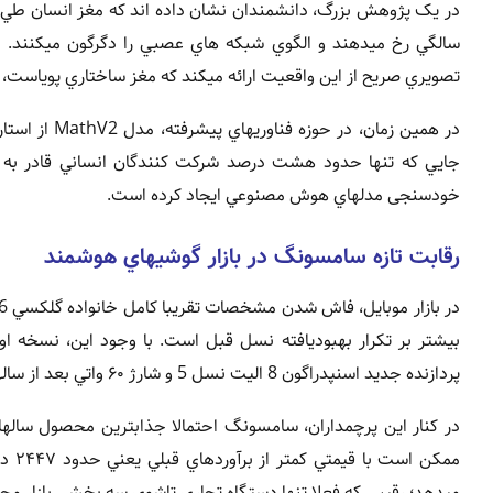
سالگي رخ ميدهند و الگوي شبکه هاي عصبي را دگرگون ميکنند. ا
تصويري صريح از اين واقعيت ارائه ميکند که مغز ساختاري پوياست،
در همين زمان
جايي که تنها حدود هشت درصد شرکت کنندگان انساني قادر به 
خودسنجی مدلهاي هوش مصنوعي ايجاد کرده است.
رقابت تازه سامسونگ در بازار گوشيهاي هوشمند
پردازنده جديد اسنپدراگون 8 اليت نسل 5 و شارژ ۶۰ واتي بعد از سالها درجا زدن.
ميدهد؛ رقيبي که فعلا تنها دستگاه تجاري تاشوي سه بخشي بازار 