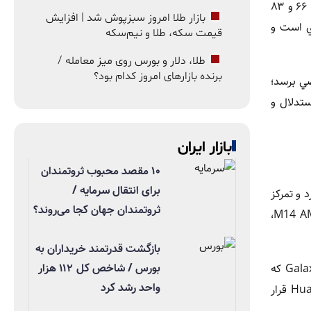
در يک پژوهش بزرگ، دانشمندان نشان داده اند که مغز انسان طي عمر از چهار نقطه عطف مهم ميبگذرد؛ نقاطي که در سنين حدود ۹، ۳۲، ۶۶ و ۸۳
بازار طلا امروز سبزپوش شد | افزایش
ي است و
قیمت سکه، طلا و نیم‌سکه
طلا، دلار و بورس روی میز معامله /
برنده بازارهای امروز کدام بود؟
ي رياضي برسد؛
تدلال و
بازار ایران
۱۰ مقصد محبوب ثروتمندان
برای انتقال سرمایه /
ه ندارد و تمرکز
ثروتمندان جهان کجا می‌روند؟
بيشتر بر تکرار بهبوديافته نسل قبل است. با وجود اين، نسخه اولترا قرار است چند ارتقاي مهم داشته باشد؛ از جمله نمايشگر M14 AMOLED،
بازگشت قدرتمند خریداران به
بورس / شاخص کل ۱۱۲ هزار
در کنار اين پرچمداران، سامسونگ احتمالا جذابترين محصول سالهاي اخير خود را معرفي ميکند: گوشي تاشوي سه قسمتي Galaxy Z Tri Fold که
واحد رشد کرد
ممکن است با قيمتي کمتر از برآوردهاي قبلي يعني حدود ۲۴۴۷ دلار عرضه شود. اين قيمتگذاري آن را مستقيما در برابر Huawei Mate XTS قرار