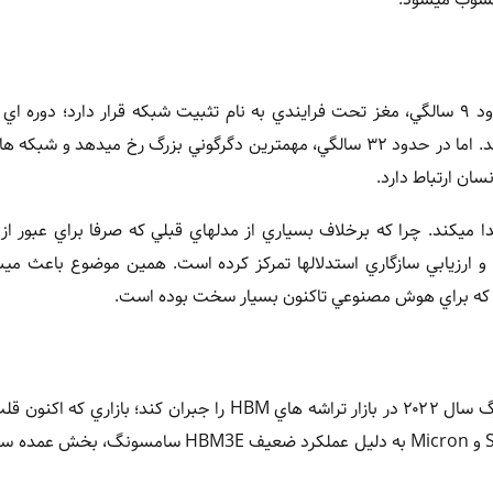
بازگشت به پژوهش مغز نشان ميدهد که در دوران کودکي و تا حدود ۹ سالگي، مغز تحت فرايندي به نام تثبيت شبکه قرار دارد؛ د
اتصالات کم کاربرد حذف ميشوند و ساختارهاي پايدارتر شکل ميگيرند. اما در حدود ۳۲ سالگي، مهمترين دگرگوني بزرگ رخ مي
ان ارتباط دارد.
 پيدا ميکند. چرا که برخلاف بسياري از مدلهاي قبلي که صرفا براي عبور از 
 و ارزيابي سازگاري استدلالها تمرکز کرده است. همين موضوع باعث م
 که براي هوش مصنوعي تاکنون بسيار سخت بوده است.
در بخش سخت افزار، سامسونگ همچنان تلاش ميکند شکست بزرگ سال ۲۰۲۲ در بازار تراشه هاي HBM را جبران کند
هوش مصنوعي محسوب ميشود. در آن سال، رقبايي مانند SK Hynix و Micron به دليل عملکرد ضعيف HBM3E