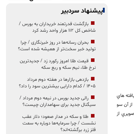
پیشنهاد سردبیر
بازگشت قدرتمند خریداران به بورس /
شاخص کل ۱۱۲ هزار واحد رشد کرد
بحران رسانه‌ها در روز خبرنگاری / چرا
تولید خبر سخت‌تر از همیشه شده است؟
قیمت طلا امروز رکورد زد / جدیدترین
نرخ طلا، نیم سکه و ربع سکه
بازدهی بازارها در هفته دوم مرداد
۱۴۰۵ / کدام دارایی بیشترین سود را داد؟
افته هاي
رالی جدید بورس در نیمه دوم مرداد /
از آن سو
سیگنال جدید برای سهامداران چیست؟
هاي HBM؛ همه اينها تصويري از
طلا و سکه در مدار صعود؛ دلار عقب
نشست / چرا سرمایه‌ها دوباره به سمت
فلز زرد برگشته‌اند؟