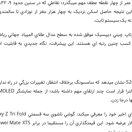
ين نتيجه حاصل اسکن نزديک به چهار هزار مغز از نوزادي تا سالمند
 نه يک سيستم ثابت.
، در حوزه فناوريهاي پيشرفته، مدل MathV2 از استارتاپ چيني ديپسيک موفق شده به سطح مدال طلاي المپياد جهان
کسب چنين رتبه اي هستند. اين پيشرفت، نگاه جديدي به قابليت اس
در بازار موبايل، فاش شدن مشخصات تقريبا کامل خانواده گلکسي S26 نشان ميدهد که سامسونگ برخلاف انتظار، تغييرات بزرگي در را
محسوب ميشود.