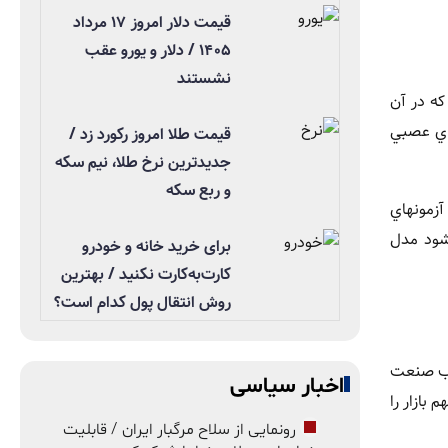
قیمت دلار امروز ۱۷ مرداد
۱۴۰۵ / دلار و یورو عقب
نشستند
وره اي که در آن
دهد و شبکه هاي عصبي
قیمت طلا امروز رکورد زد /
جدیدترین نرخ طلا، نیم سکه
و ربع سکه
آزمونهاي
يشود مدل
برای خرید خانه و خودرو
کارت‌به‌کارت نکنید / بهترین
روش انتقال پول کدام است؟
؛ بازاري که اکنون قلب صنعت
اخبار سیاسی
 سامسونگ، بخش عمده سهم بازار را
رونمایی از سلاح مرگبار ایران / قابلیت