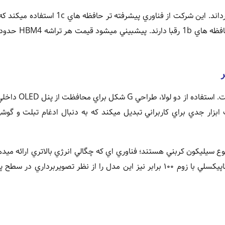
اکنون سامسونگ با نسل بعدي، يعني HBM4، قصد دارد ورق را برگرداند. اين شرکت از فناوري پيشرف
در بخش موبايل، بيشترين هيجان مربوط به xy Z Tri Fold
 مدل را به يک ابزار جدي براي کاربراني تبديل ميکند که به دنبال ادغام تبلت و گ
ع سيليکون کربني هستند؛ فناوري اي که چگالي انرژي بالاتري ارائه ميده
محصولات تاشو با مصرف ويژه بسيار مناسب است. دوربين ۲۰۰ مگاپيکسلي با زوم ۱۰۰ برابر نيز اين مدل را از نظر تصويربردا