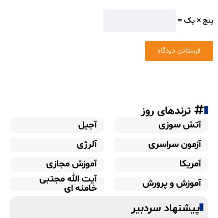
پنج × یک =
ترندهای روز
آتش سوزی
آجیل
آزمون سراسری
آلرژی
آمریکا
آموزش مجازی
آیت الله مجتبی
آموزش و پرورش
خامنه ای
پیشنهاد سردبیر