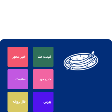
قیمت طلا
خبر محور
خبرمحور
سلامت
بورس
فال روزانه