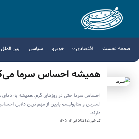
صفحه نخست
اقتصادی
خودرو
سیاسی
بین الملل
همیشه احساس سرما می‌کنید / این ۵ علت
احساس سرما حتی در روزهای گرم، همیشه به دمای هو
استرس و متابولیسم پایین از مهم ترین دلایل احساس
دارند.
کد خبر :50212
تیر ۱۴, ۱۴۰۵