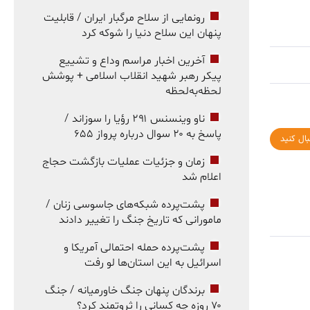
رونمایی از سلاح مرگبار ایران / قابلیت
پنهان این سلاح دنیا را شوکه کرد
آخرین اخبار مراسم وداع و تشییع
پیکر رهبر شهید انقلاب اسلامی + پوشش
لحظه‌به‌لحظه
ناو وینسنس ۲۹۱ رؤیا را سوزاند /
پاسخ به ۲۰ سوال درباره پرواز ۶۵۵
بال کنید
زمان و جزئیات عملیات بازگشت حجاج
اعلام شد
پشت‌پرده شبکه‌های جاسوسی زنان /
مامورانی که تاریخ جنگ را تغییر دادند
پشت‌پرده حمله احتمالی آمریکا و
اسرائیل به این استان‌ها لو رفت
برندگان پنهان جنگ خاورمیانه / جنگ
۷۰ روزه چه کسانی را ثروتمند کرد؟