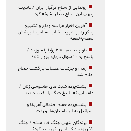
رونمایی از سلاح مرگبار ایران / قابلیت
پنهان این سلاح دنیا را شوکه کرد
آخرین اخبار مراسم وداع و تشییع
پیکر رهبر شهید انقلاب اسلامی + پوشش
لحظه‌به‌لحظه
ناو وینسنس ۲۹۱ رؤیا را سوزاند /
پاسخ به ۲۰ سوال درباره پرواز ۶۵۵
زمان و جزئیات عملیات بازگشت حجاج
اعلام شد
پشت‌پرده شبکه‌های جاسوسی زنان /
مامورانی که تاریخ جنگ را تغییر دادند
پشت‌پرده حمله احتمالی آمریکا و
اسرائیل به این استان‌ها لو رفت
برندگان پنهان جنگ خاورمیانه / جنگ
۷۰ روزه چه کسانی را ثروتمند کرد؟