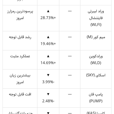
ورلد لیبرتی
—
▲
پرسودترین رمزارز
فایننشال
+28.73%
امروز
(WLFI)
میم کور (M)
—
▲
رشد قابل توجه
+19.46%
ورلدکوین
—
▲
عملکرد مثبت
+14.69%
(WLD)
اسکای (SKY)
—
▼
بیشترین زیان
-3.99%
امروز
پامپ فان
—
▼
افت قابل توجه
-2.48%
(PUMP)
کاسپا (KAS)
—
▼
جزو بازندگان بازار