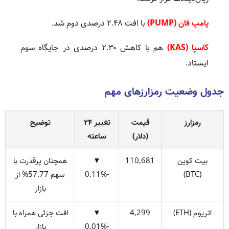
پامپ فان (PUMP)
ب
ا افت ۲.۴۸ درصدی دوم شد.
کاسپا (KAS)
هم با کاهش ۲.۳۰ درصدی در جایگاه سوم
ایستاد.
جدول وضعیت رمزارزهای مهم
رمزارز
قیمت
تغییر ۲۴
توضیح
(دلار)
ساعته
بیت کوین
110,681
▼
همچنان پرقدرت با
(BTC)
-0.11%
سهم 57.77% از
بازار
اتریوم (ETH)
4,299
▼
افت جزئی همراه با
-0.01%
بازار