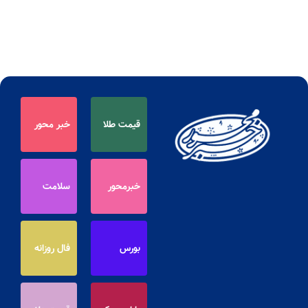
قیمت طلا
خبر محور
خبرمحور
سلامت
بورس
فال روزانه