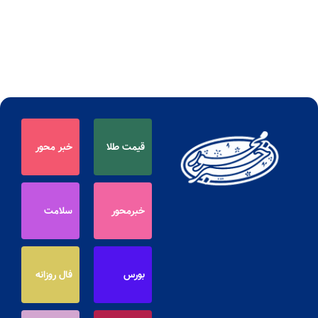
قیمت طلا
خبر محور
خبرمحور
سلامت
بورس
فال روزانه