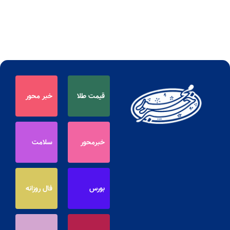
قیمت طلا
خبر محور
خبرمحور
سلامت
بورس
فال روزانه