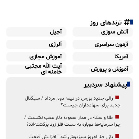
ترندهای روز
آتش سوزی
آجیل
آزمون سراسری
آلرژی
آمریکا
آموزش مجازی
آیت الله مجتبی
آموزش و پرورش
خامنه ای
پیشنهاد سردبیر
رالی جدید بورس در نیمه دوم مرداد / سیگنال
جدید برای سهامداران چیست؟
طلا و سکه در مدار صعود؛ دلار عقب نشست /
چرا سرمایه‌ها دوباره به سمت فلز زرد برگشته‌اند؟
بازار طلا امروز سبزپوش شد | افزایش قیمت