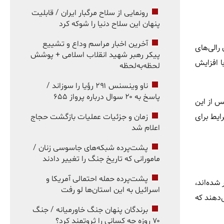
رونمایی از سلاح مرگبار ایران / قابلیت
پنهان این سلاح دنیا را شوکه کرد
آخرین اخبار مراسم وداع و تشییع
ت در پایان رالی‌های
پیکر رهبر شهید انقلاب اسلامی + پوشش
ا افزایش
لحظه‌به‌لحظه
ناو وینسنس ۲۹۱ رؤیا را سوزاند /
پاسخ به ۲۰ سوال درباره پرواز ۶۵۵
س از این
ایط برای
زمان و جزئیات عملیات بازگشت حجاج
اعلام شد
پشت‌پرده شبکه‌های جاسوسی زنان /
مامورانی که تاریخ جنگ را تغییر دادند
پشت‌پرده حمله احتمالی آمریکا و
 شده‌اند،
اسرائیل به این استان‌ها لو رفت
‌دهند که
برندگان پنهان جنگ خاورمیانه / جنگ
۷۰ روزه چه کسانی را ثروتمند کرد؟