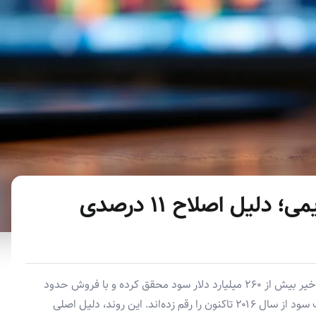
فشار فروش هولدرهای قدیمی؛ دلیل اصلاح ۱۱ درصدی
سرمایه‌گذاران بلندمدت بیت‌کوین در چرخه صعودی اخیر بیش از ۲۶۰ میلیارد دلار سود محقق کرده و با فروش حدود
۲.۳۷ میلیون واحد بیت‌کوین، بزرگ‌ترین موج برداشت سود از سال ۲۰۱۶ تاکنون را رقم زده‌اند. این روند، دلیل اصلی