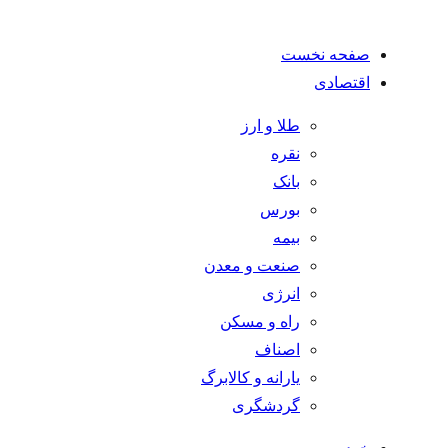
صفحه نخست
اقتصادی
طلا و ارز
نقره
بانک
بورس
بیمه
صنعت و معدن
انرژی
راه و مسکن
اصناف
یارانه و کالابرگ
گردشگری