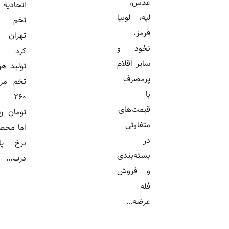
عدس،
اتحادیه مرغ
لپه، لوبیا
تخم گذار
قرمز،
تهران اعلام
نخود و
کرد هزینه
سایر اقلام
تولید هر کیلو
پرمصرف
تخم مرغ به
با
۲۶۰ هزار
قیمت‌های
تومان رسیده،
متفاوتی
اما محصول با
در
نرخ پایین‌تر
بسته‌بندی
درب...
و فروش
فله
عرضه...