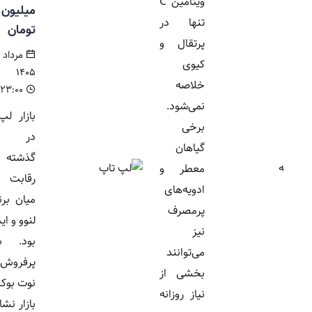
ویتامین C
میلیون
تنها در
تومان
پرتقال و
مرداد ۱۶,
کیوی
۱۴۰۵
خلاصه
۲۳:۰۰
نمی‌شود.
بازار لپ تاپ
برخی
در هفته
گیاهان
گذشته شاهد
معطر و
رقابت شدید
ادویه‌های
میان برندهای
پرمصرف
لنوو و ایسوس
نیز
بود. بررسی
می‌توانند
پرفروش ترین
بخشی از
نوت بوک های
نیاز روزانه
بازار نشان می