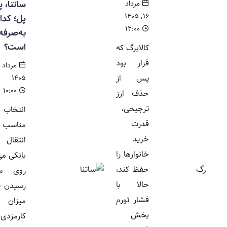
ساتنا، پایا یا
مرداد
۱۶, ۱۴۰۵
پل؛ کدام
۱۲:۰۰
به‌صرفه‌تر
است؟
کالابرگ که
قرار بود
مرداد ۱۶,
پس از
۱۴۰۵
۱۰:۰۰
حذف ارز
ترجیحی،
انتخاب روش
قدرت
مناسب برای
خرید
انتقال وجه
خانوارها را
بانکی می‌تواند
حفظ کند،
روی سرعت
حالا با
رسیدن پول و
فشار تورم
میزان
بخش
کارمزدی که