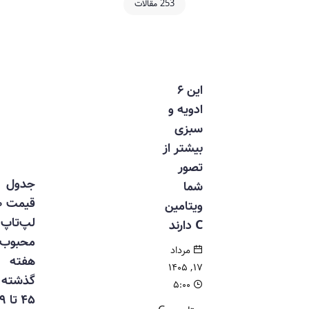
253 مقالات
این ۶
ادویه و
سبزی
بیشتر از
تصور
جدول
شما
قیمت ۱۰
ویتامین
لپ‌تاپ‌
C دارند
محبوب
مرداد
هفته
۱۷, ۱۴۰۵
گذشته / از
۵:۰۰
۴۵ تا ۱۹۹