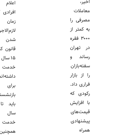
اخیر،
اعلام کرد
معاملات
افرادی که در
مصرفی را
زمان
به کمتر از
لازم‌الاجرا
۳۰۰۰ فقره
شدن این
در تهران
قانون کمتر از
رساند و
۱۵ سال سابقه
سفته‌بازان
خدمت
را از بازار
داشته‌اند،
فراری داد.
برای
رکودی که
بازنشستگی
با افزایش
باید تا پنج
قیمت‌های
سال بیشتر
پیشنهادی
خدمت کنند.
همراه
همچنین