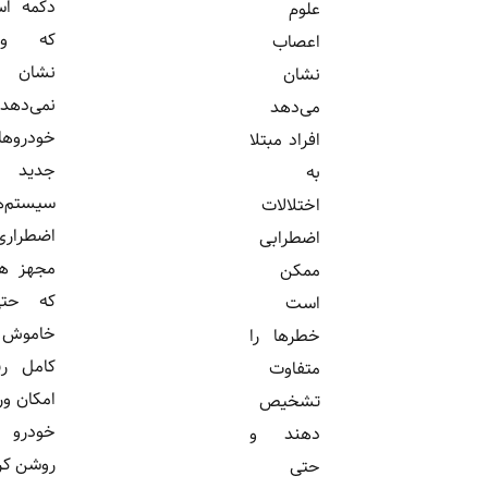
دکمه استارتی
علوم
که واکنش
اعصاب
نشان
نشان
نمی‌دهد. اما
می‌دهد
خودروهای
افراد مبتلا
جدید به
به
سیستم‌های
اختلالات
اضطراری
اضطرابی
مجهز هستند
ممکن
که حتی با
است
خاموش شدن
خطرها را
کامل ریموت،
متفاوت
امکان ورود به
تشخیص
خودرو و
دهند و
روشن کردن...
حتی