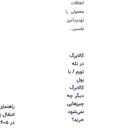
اتفاقات
معمولی را
تهدیدآمیز
تفسیر...
کالابرگ
در تله
تورم / با
پول
کالابرگ
دیگر چه
چیزهایی
راهنمای
نمی‌شود
انتقال پول
خرید؟
در ۱۴۰۵ |