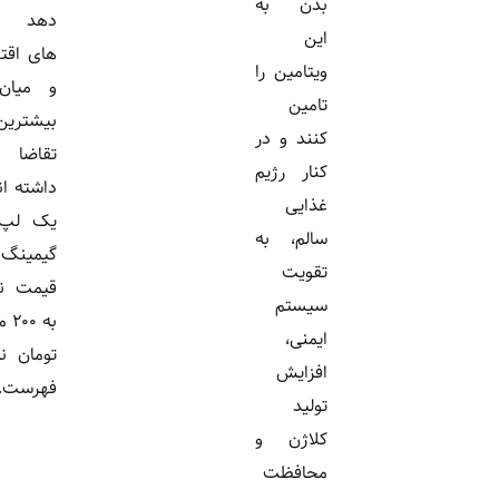
بدن به
دهد مدل
این
های اقتصادی
ویتامین را
و میان رده
تامین
بیشترین
کنند و در
تقاضا را
کنار رژیم
داشته اند، اما
غذایی
یک لپ تاپ
سالم، به
گیمینگ با
تقویت
قیمت نزدیک
سیستم
به ۲۰۰ میلیون
ایمنی،
تومان نیز در
افزایش
فهرست...
تولید
کلاژن و
محافظت