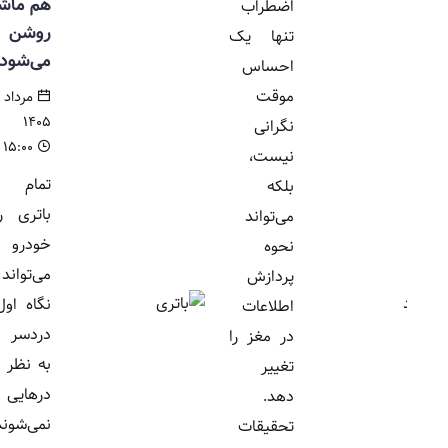
هم ماشین
اضطراب
روشن
تنها یک
می‌شود
احساس
موقت
مرداد ۱۶,
۱۴۰۵
نگرانی
۱۵:۰۰
نیست،
تمام شدن
بلکه
باتری ریموت
می‌تواند
خودرو
نحوه
می‌تواند در
پردازش
نگاه اول یک
اطلاعات
دردسر بزرگ
در مغز را
به نظر برسد؛
تغییر
درهایی که باز
دهد.
نمی‌شوند و
تحقیقات