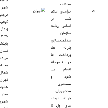
برنامه‌ریزی
مختلف
شهر تهران از
درآمدی اعلام
بررسی
شد. بر
کیفیت
اساس برنامه
زندگی در
سازمان
۳۳۵ محله
هدفمندسازی
پایتخت
یارانه ها،
نشان
پرداخت ها
می‌دهد
در سه مرحله
محله‌های
انجام می
شمال و غرب
شود و
تهران
مستمری
همچنان در
مددجویان،
صدر رضایت
یارانه دهک
شهروندان
های اول تا