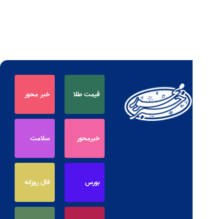
قیمت طلا
خبر محور
خبرمحور
سلامت
بورس
فال روزانه