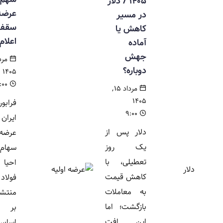
۱۴۰۵ / دلار
عرضه و
در مسیر
سقف خرید
کاهش یا
اعلام شد
آماده
جهش
مرداد ۱۵,
دوباره؟
۱۴۰۵
۸:۰۰
مرداد ۱۵,
۱۴۰۵
فرابورس
۹:۰۰
ایران جزئیات
دلار پس از
عرضه اولیه
یک روز
سهام شرکت
تعطیلی، با
احیا استیل
کاهش قیمت
فولاد بافت را
به معاملات
منتشر کرد.
بازگشت؛ اما
بر این
این افت
اساس، سهام