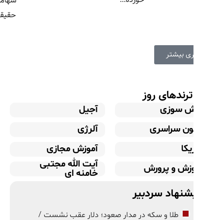
سهامداران
حقیقی و...
اری بیشتر
رندهای روز
ش سوزی
آجیل
ون سراسری
آلرژی
یکا
آموزش مجازی
آیت الله مجتبی
زش و پرورش
خامنه ای
شنهاد سردبیر
طلا و سکه در مدار صعود؛ دلار عقب نشست /