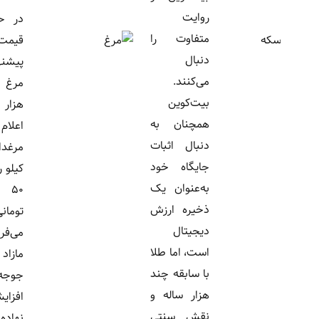
روایت
در حالی که
متفاوت را
قیمت
دنبال
پیشنهادی
می‌کنند.
مرغ ۳۸۰
بیت‌کوین
هزار تومان
همچنان به
اعلام شده،
دنبال اثبات
مرغداران هر
جایگاه خود
کیلو را با زیان
به‌عنوان یک
۵۰ هزار
ذخیره ارزش
تومانی
دیجیتال
می‌فروشند.
است، اما طلا
مازاد
با سابقه چند
جوجه‌ریزی و
هزار ساله و
افزایش
نقش سنتی
نهاده‌ها، بازار