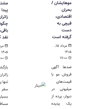
موهایشان /
مشتری
بحران
پیدا کرد /
اقتصادی،
زائران
قیچی به
چگونه ارز
دست
باقی‌مانده را
گرفته است
نقد کنند؟
مرداد ۱۵,
مرداد ۱۵,
۱۴۰۵
۱۴۰۵
۱۷:۰۰
۱۴:۰۰
صدها آگهی
بازگشت
فروش مو با
زائران از کربلا
قیمت‌های
تنها پایان یک
میلیونی در
سفر نیست؛
دیوار، پرده از
بسیاری از
یک پدیده
مسافران