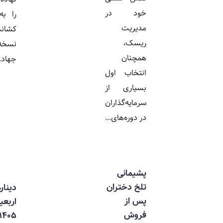
خود در
را به بحران
مدیریت
کشانده؛ اما
ریسک،
نسخه وزیر
همچنان
جهاد...
انتخاب اول
بسیاری از
سرمایه‌گذاران
در دوره‌های...
پشیمانی
تلخ دختران
دینارهای
پس از
اربعین
فروش
۱۴۰۵