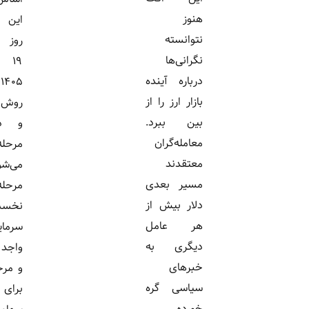
هنوز
این شرکت
نتوانسته
روز دوشنبه
نگرانی‌ها
۱۹ مرداد
درباره آینده
۱۴۰۵ به
بازار ارز را از
روش ترکیبی
بین ببرد.
و در دو
معامله‌گران
مرحله عرضه
معتقدند
می‌شود؛
مسیر بعدی
مرحله
دلار بیش از
نخست ویژه
هر عامل
سرمایه‌گذاران
دیگری به
واجد شرایط
خبرهای
و مرحله دوم
سیاسی گره
برای
خورده...