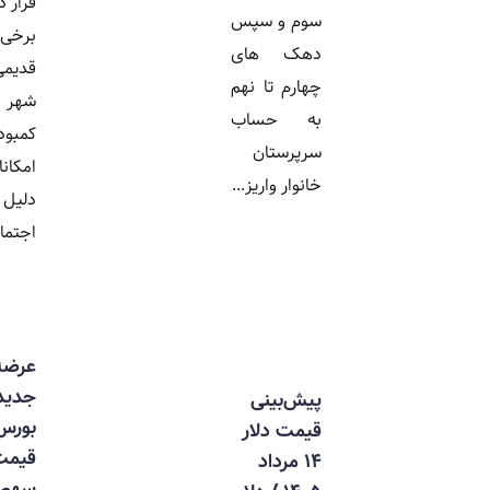
قرار دارند، اما
سوم و سپس
برخی مناطق
دهک های
قدیمی جنوب
چهارم تا نهم
شهر با وجود
به حساب
کمبود
سرپرستان
امکانات، به
خانوار واریز...
دلیل سرمایه
اجتماعی و...
عرضه اولیه
جدید در راه
پیش‌بینی
بورس /
قیمت دلار
قیمت هر
۱۴ مرداد
سهم، زمان