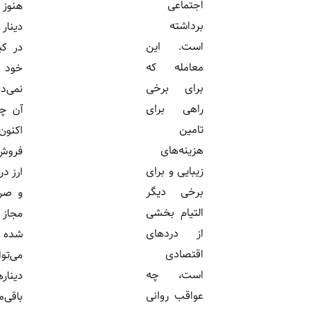
اجتماعی
هنوز مقداری
برداشته
دینار عراقی
است. این
در کیف پول
معامله که
خود دارند و
برای برخی
نمی‌دانند با
راهی برای
آن چه کنند.
تامین
اکنون امکان
هزینه‌های
فروش این
زیبایی و برای
ارز در بانک‌ها
برخی دیگر
و صرافی‌های
التیام بخشی
مجاز فراهم
از دردهای
شده و زائران
اقتصادی
می‌توانند
است، چه
دینارهای
عواقب روانی
باقی‌مانده را