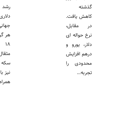
رشد ۷۰
گذشته
دلاری اونس
کاهش یافت.
جهانی، بهای
در مقابل،
هر گرم طلای
نرخ حواله ای
۱۸ عیار،
دلار، یورو و
مثقال طلا و
درهم افزایش
سکه امامی
محدودی را
نیز با افزایش
تجربه...
همراه...