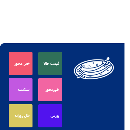
قیمت طلا
خبر محور
خبرمحور
سلامت
بورس
فال روزانه