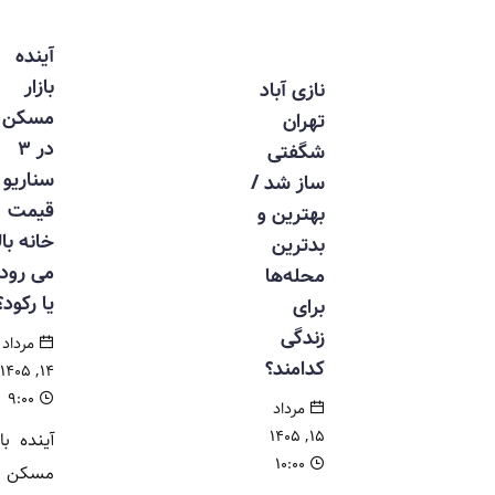
آینده
بازار
نازی آباد
مسکن
تهران
در ۳
شگفتی
سناریو /
ساز شد /
قیمت
بهترین و
خانه بالا
بدترین
می رود
محله‌ها
یا رکود؟
برای
زندگی
مرداد
کدامند؟
۱۴, ۱۴۰۵
۹:۰۰
مرداد
۱۵, ۱۴۰۵
آینده بازار
۱۰:۰۰
مسکن