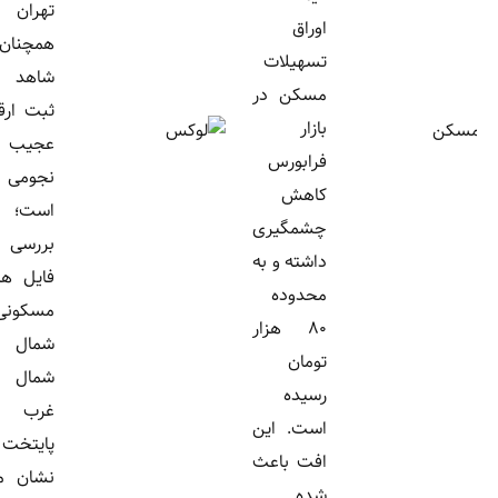
تهران
اوراق
همچنان
تسهیلات
شاهد
مسکن در
ثبت ارقام
بازار
عجیب و
فرابورس
نجومی
کاهش
است؛
چشمگیری
بررسی
داشته و به
فایل های
محدوده
مسکونی
۸۰ هزار
شمال و
تومان
شمال
رسیده
غرب
است. این
پایتخت
افت باعث
نشان می
شده