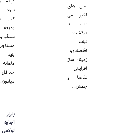
دیده می
سال های
شود. در
اخیر می
کنار این
تواند با
ودیعه
بازگشت
سنگین،
ثبات
مستاجران
اقتصادی،
باید
زمینه ساز
ماهانه
افزایش
حداقل ۱۰
تقاضا و
میلیون...
جهش...
بازار
اجاره
لوکس