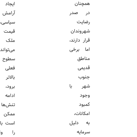
همچنان
ایجاد
در صدر
آرامش
رضایت
سیاسی،
شهروندان
قیمت
قرار دارند،
ملک
اما برخی
می‌تواند از
مناطق
سطوح
قدیمی
فعلی
جنوب
بالاتر
شهر با
برود، اما
وجود
ادامه
کمبود
تنش‌ها
امکانات،
ممکن
به دلیل
است بازار
سرمایه
را وارد