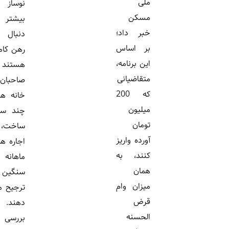
ملی
نوساز
مسکن
بیشتر به
خبر داد؛
دنبال
بر اساس
رهن کامل
این برنامه،
هستند و
متقاضیانی
صاحبان
که 200
خانه های
میلیون
چند سال
تومان
ساخت،
آورده واریز
اجاره های
کنند، به
ماهانه
همان
سنگین را
میزان وام
ترجیح می
قرض
دهند.
الحسنه
بررسی