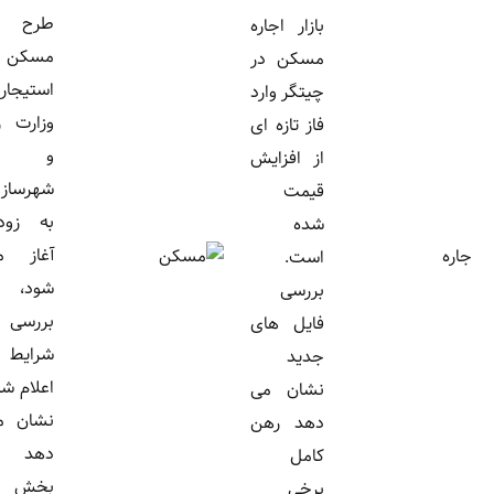
طرح
بازار اجاره
مسکن
مسکن در
استیجاری
چیتگر وارد
وزارت راه
فاز تازه ای
و
از افزایش
شهرسازی
قیمت
به زودی
شده
آغاز می
است.
شود، اما
بررسی
بررسی
فایل های
شرایط
جدید
اعلام شده
نشان می
نشان می
دهد رهن
دهد
کامل
بخش
برخی