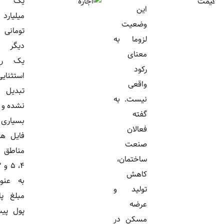
یک
این
میلیارد
وضعیت
تومانی
لزوما به
دیگر به
معنای
یک رقم
رکود
استثنایی
واقعی
تبدیل
نیست. به
نشده و در
گفته
بسیاری از
فعالان
فایل های
صنعت
مناطق ۲،
ساختمان،
۴، ۵ و ۲۲
کاهش
به عنوان
تولید و
مبلغ پایه
عرضه
پول پیش
مسکن در