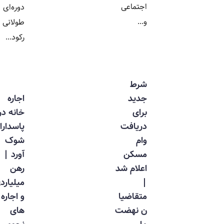
اجتماعی
دوره‌ای
و...
طولانی از
رکود...
شرط
جدید
اجاره
برای
خانه در
دریافت
پاسداران
وام
شوک
مسکن
آورد |
اعلام شد
رهن
|
میلیاردی
متقاضیا
و اجاره
ن نهضت
های