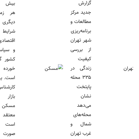
گزارش
بیش از
جدید مرکز
هر زمان
مطالعات و
دیگری به
برنامه‌ریزی
شرایط
شهر تهران
اقتصادی
از بررسی
و سیاسی
کیفیت
کشور گره
زندگی در
خورده
۳۳۵ محله
است. یک
پایتخت
کارشناس
نشان
بازار
می‌دهد
مسکن
محله‌های
معتقد
شمال و
است در
غرب تهران
صورت