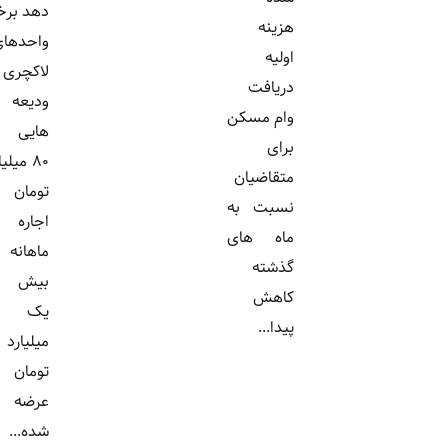
دهد برخی
هزینه
واحدهای
اولیه
لاکچری با
دریافت
ودیعه
وام مسکن
هایی تا
برای
۸۰ میلیارد
متقاضیان
تومان و
نسبت به
اجاره
ماه های
ماهانه
گذشته
بیش از
کاهش
یک
پیدا...
میلیارد
تومان
عرضه
شده...