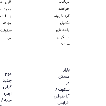
دریافت
فایل های
خواهند
جدید نیز
کرد تا روند
از افزایش
تکمیل
هزینه
واحدهای
سکونت
مسکونی
در...
سرعت...
بازار
موج
مسکن
جدید
در
گرانی
سکوت /
اجاره
آیا طوفان
خانه /
افزایش