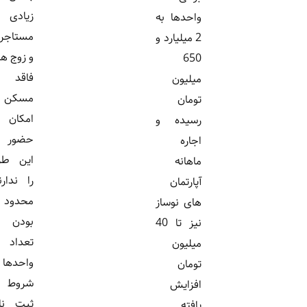
زیادی از
واحدها به
مستاجران
2 میلیارد و
و زوج های
650
فاقد
میلیون
مسکن
تومان
امکان
رسیده و
حضور در
اجاره
این طرح
ماهانه
را ندارند.
آپارتمان
محدود
های نوساز
بودن
نیز تا 40
تعداد
میلیون
واحدها و
تومان
شروط
افزایش
ثبت نام،
یافته...