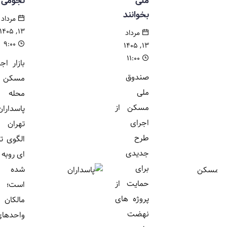
ملی
نجومی
بخوانند
مرداد
۱۳, ۱۴۰۵
مرداد
۹:۰۰
۱۳, ۱۴۰۵
۱۱:۰۰
بازار اجاره
صندوق
مسکن در
ملی
محله
مسکن از
پاسداران
اجرای
تهران با
طرح
الگوی تازه
جدیدی
ای روبه رو
برای
شده
حمایت از
است؛
پروژه های
مالکان
نهضت
واحدهای