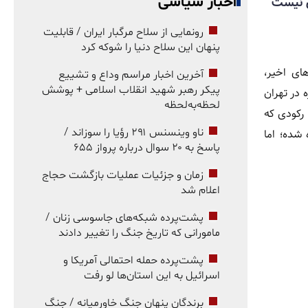
اخبار سیاسی
ی نیست
رونمایی از سلاح مرگبار ایران / قابلیت
پنهان این سلاح دنیا را شوکه کرد
ای اخیر،
آخرین اخبار مراسم وداع و تشییع
پیکر رهبر شهید انقلاب اسلامی + پوشش
 را به کمتر از ۳۰۰۰ فقره در تهران
لحظه‌به‌لحظه
. رکودی که
ناو وینسنس ۲۹۱ رؤیا را سوزاند /
شده؛ اما
پاسخ به ۲۰ سوال درباره پرواز ۶۵۵
زمان و جزئیات عملیات بازگشت حجاج
اعلام شد
پشت‌پرده شبکه‌های جاسوسی زنان /
مامورانی که تاریخ جنگ را تغییر دادند
پشت‌پرده حمله احتمالی آمریکا و
اسرائیل به این استان‌ها لو رفت
برندگان پنهان جنگ خاورمیانه / جنگ