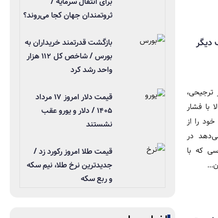
برای انتقال سرمایه /
ثروتمندان جهان کجا می‌روند؟
گ دیگر
بازگشت قدرتمند خریداران به
بورس / شاخص کل ۱۱۲ هزار
واحد رشد کرد
 ترجیحی،
قیمت دلار امروز ۱۷ مرداد
ا با فشار
۱۴۰۵ / دلار و یورو عقب
ود را از
نشستند
‌دهد در
سی که با
قیمت طلا امروز رکورد زد /
...
جدیدترین نرخ طلا، نیم سکه
و ربع سکه