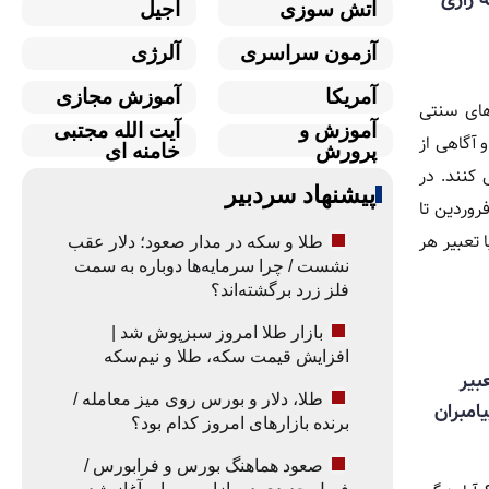
آتش سوزی
آجیل
آزمون سراسری
آلرژی
آمریکا
آموزش مجازی
های سنتی
آموزش و
آیت الله مجتبی
 آگاهی از
پرورش
خامنه ای
کنند. در
پیشنهاد سردبیر
ه سال از فروردین تا
 تعبیر هر
طلا و سکه در مدار صعود؛ دلار عقب
نشست / چرا سرمایه‌ها دوباره به سمت
فلز زرد برگشته‌اند؟
بازار طلا امروز سبزپوش شد |
افزایش قیمت سکه، طلا و نیم‌سکه
بیر
طلا، دلار و بورس روی میز معامله /
امبران
برنده بازارهای امروز کدام بود؟
صعود هماهنگ بورس و فرابورس /