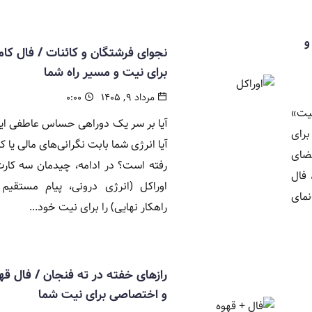
و
نجوای فرشتگان و کائنات / فال کام
برای نیت و مسیر راه شما
مرداد ۹, ۱۴۰۵
۰:۰۰
بیت»
آیا بر سر یک دوراهی حساس عاطفی ایس
رای
آیا انرژی شما بابت نگرانی‌های مالی یا 
مضای
رفته است؟ در ادامه، چیدمان سه کار
 فال
اوراکل (انرژی درونی، پیام مستقیم 
مای
راهکار نهایی) را برای نیت خود...
رازهای خفته در ته فنجان / فال قه
و اختصاصی برای نیت شما