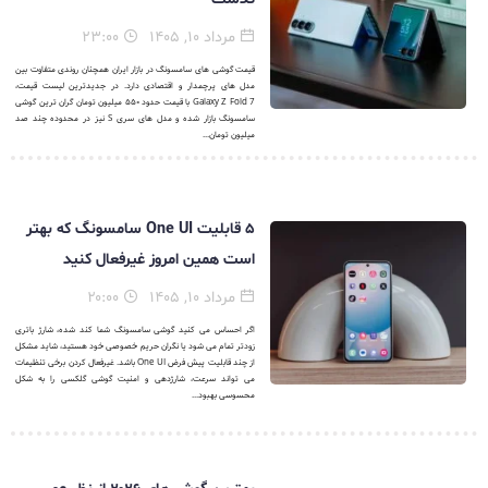
مرداد ۱۰, ۱۴۰۵
۲۳:۰۰
قیمت گوشی های سامسونگ در بازار ایران همچنان روندی متفاوت بین
مدل های پرچمدار و اقتصادی دارد. در جدیدترین لیست قیمت،
Galaxy Z Fold 7 با قیمت حدود ۵۵۰ میلیون تومان گران ترین گوشی
سامسونگ بازار شده و مدل های سری S نیز در محدوده چند صد
میلیون تومان...
۵ قابلیت One UI سامسونگ که بهتر
است همین امروز غیرفعال کنید
مرداد ۱۰, ۱۴۰۵
۲۰:۰۰
اگر احساس می کنید گوشی سامسونگ شما کند شده، شارژ باتری
زودتر تمام می شود یا نگران حریم خصوصی خود هستید، شاید مشکل
از چند قابلیت پیش فرض One UI باشد. غیرفعال کردن برخی تنظیمات
می تواند سرعت، شارژدهی و امنیت گوشی گلکسی را به شکل
محسوسی بهبود...