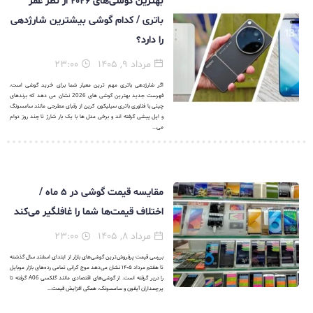
بهترین گوشی‌های ۲۰۲۶ از نظر عمر
باتری / کدام گوشی بیشترین شارژدهی
را دارد؟
مرداد ۹, ۱۴۰۵
۲۳:۰۰
اگر شارژدهی باتری مهم ترین معیار شما برای خرید گوشی است،
فهرست جدید بهترین گوشی های 2026 نشان می دهد که برندهای
چینی با فناوری باتری سیلیکون کربن از رقبای مطرحی مانند سامسونگ
و اپل پیشی گرفته اند و برخی مدل ها با یک بار شارژ تا چند روز دوام
می...
مقایسه قیمت گوشی در ۵ ماه /
اختلاف قیمت‌ها شما را غافلگیر می‌کند
مرداد ۸, ۱۴۰۵
۲۳:۰۰
بررسی قیمت پرفروش‌ترین گوشی‌های بازار از ابتدای اسفند سال گذشته
تا هفتم مرداد ۱۴۰۵ نشان می‌دهد موج گرانی تمامی رده‌های بازار موبایل
را دربر گرفته است. از گوشی‌های اقتصادی مانند گلکسی A06 گرفته تا
پرچمداران آیفون و سامسونگ، همگی افزایش قیمت...